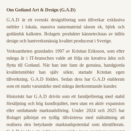
Om Gotland Art & Design (G.A.D)
G.A.D är ett svenskt designföretag som tillverkar exklusiva
möbler i lokala, massiva naturmaterial såsom ek, björk och
gotländsk kalksten. Bolagets produkter kännetecknas av tidlös
design och hantverksmässig kvalitet producerat i Sverige.
Verksamheten grundades 1997 av Kristian Eriksson, som efter
många år i IT-branschen valde att följa sin kreativa ådra och
flytta till Gotland. När han inte fann de genuina, handgjorda
kvalitetsmöbler han själv sökte, startade Kristian egen
tillverkning. G.A.D föddes. Sedan dess har G.A.D etablerats
som ett starkt varumärke med många återkommande kunder.
Historiskt har G.A.D drivits som ett familjeföretag med stabil
försäljning och hög kundlojalitet, men utan en aktiv expansion
eller omfattande marknadsföring. Under 2024 och 2025 har
Bolaget påbörjat en tydlig tillväxtresa med målsättning att
realisera den betydande marknadspotential som identifierats.