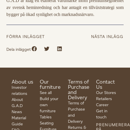
G.A.D är idag ett etablerat varumärke inom premiumsegmentet
av svensk heminredning och har antagit en tillväxtstrategi som
bygger på ökad synlighet och marknadsnärvaro.
FÖRRA INLÄGGET
NÄSTA INLÄGG
Dela inlägget
About us
Our
Terms of
Contact
furniture
Purchase
Us
Investor
and
See all
Our Stores
relations
Delivery
Build your
Retailers
About
Terms of
own
Career
G.A.D
Purchase
furniture
Get in
News
and
Tables
touch
Material
Delivery
Seating
Guide
PRENUMERER
Returns &
Furniture
PÅ