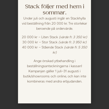
Stack följer med hem i
sommar.
Under juli och augusti ingår en Stackhylla
vid beställning från 20 000 kr. Tre storlekar
beroende på ordervärde.
20 000 kr – Liten Stack
(värde fr. 3 350 kr)
30 000 kr – Stor Stack
(värde fr. 3 950 kr)
40 000 kr – Stående Stack
(värde fr. 5 350
kr)
Ange önskad ytbehandling i
beställningsanteckningarna i kassan!
Kampanjen gäller 1 juli–31 augusti i
butik/showrooms och online, och kan inte
kombineras med andra erbjudanden.