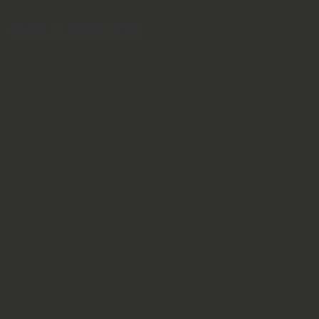
Bygg din egen möbel.
LÄS MER OM KONFIGURATORN