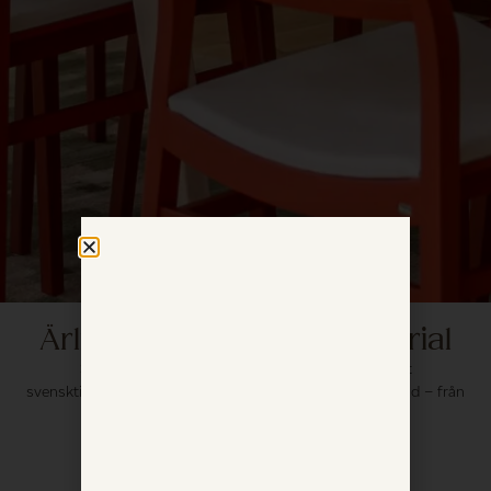
Ärlighet i hantverk & material
Sedan 1997 har G.A.D formgett, tillverkat och sålt
svensktillverkade kvalitetsmöbler. Välkommen in i vår värld – från
Gotland, till ditt hem.
VÅR FILOSOFI