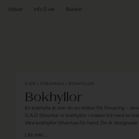
Utbud
Info & val
Butiker
HJEM
/
FÖRVARING
/ BOKHYLLOR
Bokhyllor
En bokhylla är mer än en möbel för förvaring – den 
G.A.D tillverkar vi bokhyllor i massiv trä med en ba
Våra bokhyllor tillverkas för hand. De är designade 
Läs mer...