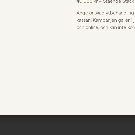
40 000 kr – Stående Stac
G.A.D
Ange önskad ytbehandling i
Stack Vägghylla
Högklint
kassan! Kampanjen gäller 1 
och online, och kan inte k