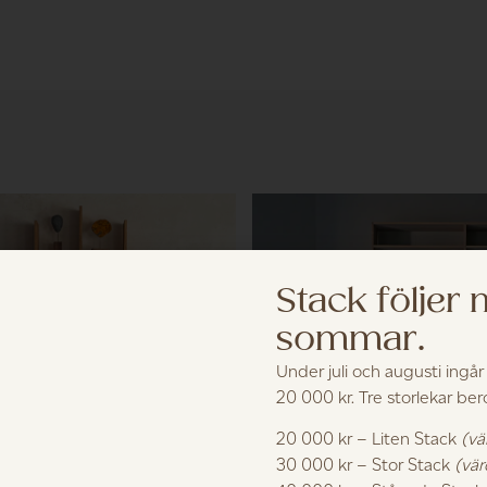
Stack följer
sommar.
Under juli och augusti ingår
20 000 kr. Tre storlekar be
20 000 kr – Liten Stack
(vä
30 000 kr – Stor Stack
(vär