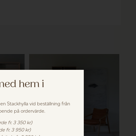
 med hem i
 en Stackhylla vid beställning från
roende på ordervärde.
rde fr. 3 350 kr)
de fr. 3 950 kr)