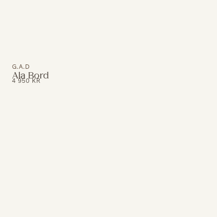
G.A.D
Ala Bord
4 950
KR