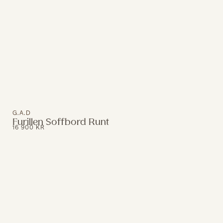
G.A.D
Furillen Soffbord Runt
16 900
KR