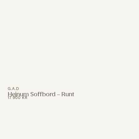
G.A.D
Hejnum Soffbord – Runt
17 900
KR