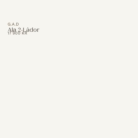
G.A.D
Ala 2-Lådor
17 900
KR