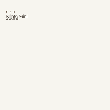
G.A.D
Klinte Mini
4 450
KR