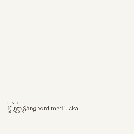
G.A.D
Klinte Sängbord med lucka
16 900
KR