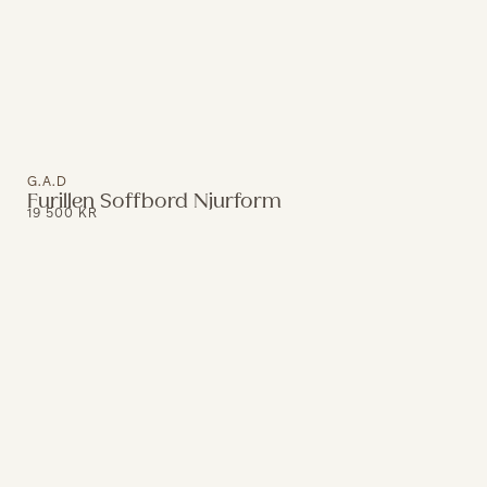
G.A.D
Furillen Soffbord Njurform
19 500
KR