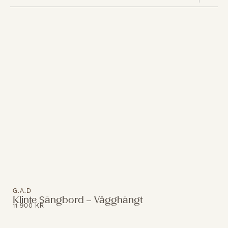
G.A.D
Klinte Sängbord – Vägghängt
11 900
KR