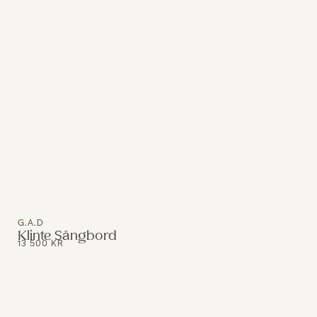
G.A.D
Klinte Sängbord
13 500
KR