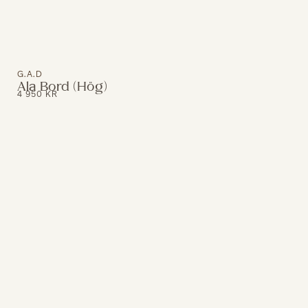
G.A.D
Ala Bord (Hög)
4 950
KR