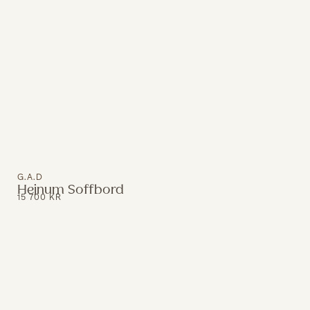
G.A.D
Hejnum Soffbord
15 700
KR