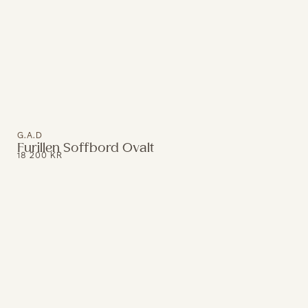
G.A.D
Furillen Soffbord Ovalt
18 200
KR