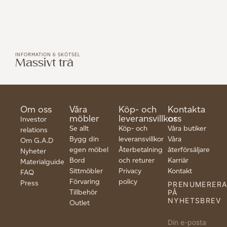
INFORMATION & SKÖTSEL
Massivt trä
Om oss
Våra
Köp- och
Kontakta
möbler
leveransvillkor
oss
Investor
Se allt
Köp- och
Våra butiker
relations
Bygg din
leveransvillkor
Våra
Om G.A.D
egen möbel
Återbetalning
återförsäljare
Nyheter
Bord
och returer
Karriär
Materialguide
Sittmöbler
Privacy
Kontakt
FAQ
Förvaring
policy
Press
PRENUMERER
Tillbehör
PÅ
NYHETSBREV
Outlet