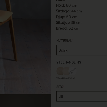
Höjd:
80 cm
Sitthöjd:
44 cm
Djup:
50 cm
Sittdjup
38 cm
Bredd:
52 cm
MATERIAL
*
YTBEHANDLING
Vitoljad
Såpad
Målad
SITS
*