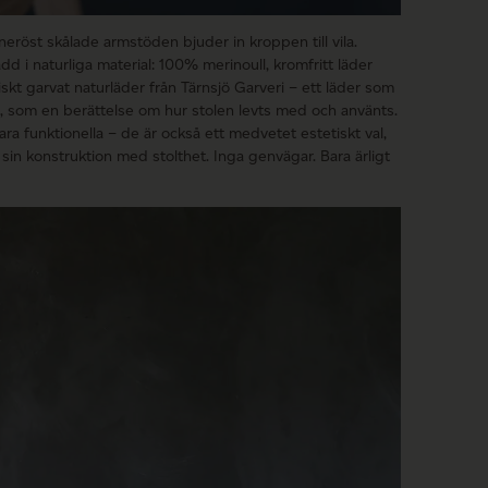
öst skålade armstöden bjuder in kroppen till vila.
d i naturliga material: 100% merinoull, kromfritt läder
iskt garvat naturläder från Tärnsjö Garveri – ett läder som
a, som en berättelse om hur stolen levts med och använts.
ara funktionella – de är också ett medvetet estetiskt val,
r sin konstruktion med stolthet. Inga genvägar. Bara ärligt