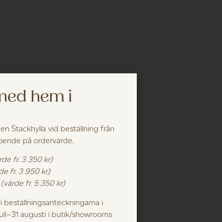
 med hem i
 en Stackhylla vid beställning från
roende på ordervärde.
rde fr. 3 350 kr)
de fr. 3 950 kr)
k
(värde fr. 5 350 kr)
 beställningsanteckningarna i
juli–31 augusti i butik/showrooms