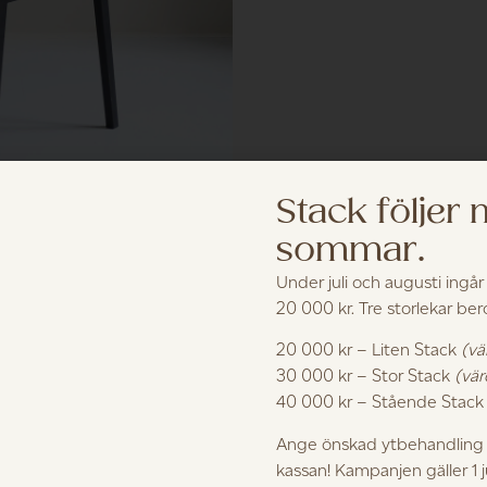
Stack följer
sommar.
Under juli och augusti ingår
20 000 kr. Tre storlekar be
20 000 kr – Liten Stack
(vä
30 000 kr – Stor Stack
(vär
40 000 kr – Stående Stac
Ange önskad ytbehandling i
kassan! Kampanjen gäller 1 