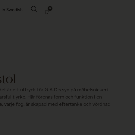
0
In Swedish
tol
det är ett uttryck för G.A.D:s syn på möbelsnickeri
rsfullt yrke. Här förenas form och funktion i en
nje, varje fog, är skapad med eftertanke och vördnad