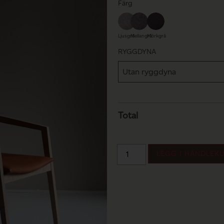
Färg
Ljusgrå
Mellangrå
Mörkgrå
RYGGDYNA
Total
LEGG I HANDLEK