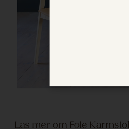
Läs mer om Fole Karmsto