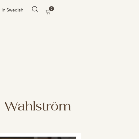
0
In Swedish
k Wahlström