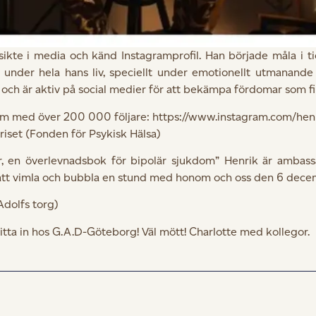
sikte i media och känd Instagramprofil. Han började måla i ti
o under hela hans liv, speciellt under emotionellt utmanande
och är aktiv på social medier för att bekämpa fördomar som fi
agram med över 200 000 följare: https://www.instagram.com/he
riset (Fonden för Psykisk Hälsa)
er, en överlevnadsbok för bipolär sjukdom” Henrik är ambass
att vimla och bubbla en stund med honom och oss den 6 dece
Adolfs torg)
 titta in hos G.A.D-Göteborg! Väl mött! Charlotte med kollegor.