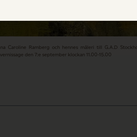
mna Caroline Ramberg och hennes måleri till G.A.D Stockho
vernissage den 7:e september klockan 11.00-15.00