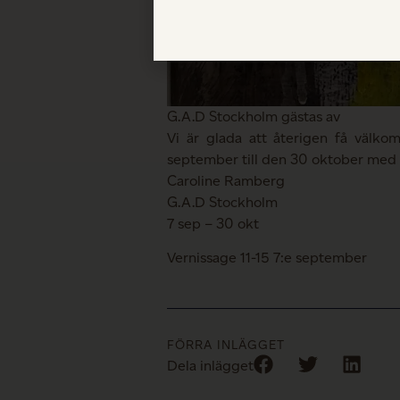
G.A.D Stockholm gästas av
Vi är glada att återigen få välko
september till den 30 oktober med 
Caroline Ramberg
G.A.D Stockholm
7 sep – 30 okt
Vernissage 11-15 7:e september
FÖRRA INLÄGGET
Dela inlägget