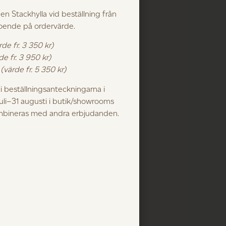
 en Stackhylla vid beställning från
roende på ordervärde.
rde fr. 3 350 kr)
de fr. 3 950 kr)
k
(värde fr. 5 350 kr)
 beställningsanteckningarna i
juli–31 augusti i butik/showrooms
ombineras med andra erbjudanden.