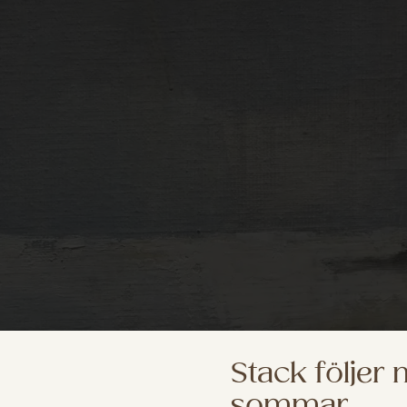
Stack följer
sommar.