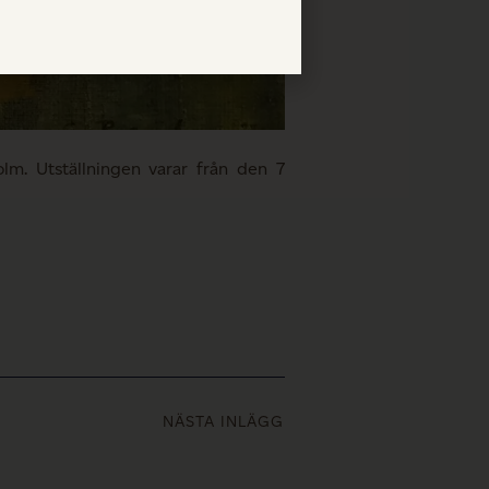
lm. Utställningen varar från den 7
NÄSTA INLÄGG