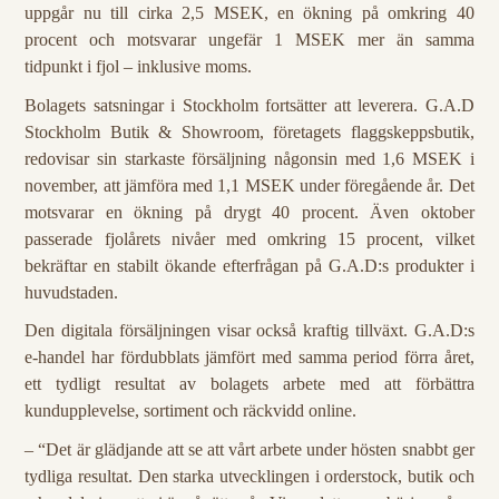
uppgår nu till cirka 2,5 MSEK, en ökning på omkring 40
procent och motsvarar ungefär 1 MSEK mer än samma
tidpunkt i fjol – inklusive moms.
Bolagets satsningar i Stockholm fortsätter att leverera. G.A.D
Stockholm Butik & Showroom, företagets flaggskeppsbutik,
redovisar sin starkaste försäljning någonsin med 1,6 MSEK i
november, att jämföra med 1,1 MSEK under föregående år. Det
motsvarar en ökning på drygt 40 procent. Även oktober
passerade fjolårets nivåer med omkring 15 procent, vilket
bekräftar en stabilt ökande efterfrågan på G.A.D:s produkter i
huvudstaden.
Den digitala försäljningen visar också kraftig tillväxt. G.A.D:s
e-handel har fördubblats jämfört med samma period förra året,
ett tydligt resultat av bolagets arbete med att förbättra
kundupplevelse, sortiment och räckvidd online.
– “Det är glädjande att se att vårt arbete under hösten snabbt ger
tydliga resultat. Den starka utvecklingen i orderstock, butik och