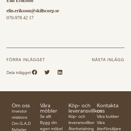
Elin Eriksson
elin.eriksson@skillscorp.se
070-978 42 17
FÖRRA INLÄGGET
NÄSTA INLÄGG
Dela inlägget
Om oss
Våra
Köp- och
Kontakta
möbler
leveransvillkor
oss
Investor
Se allt
Köp- och
Våra butiker
relations
Bygg din
leveransvillkor
Våra
Om G.A.D
egen möbel
Återbetalning
återförsäljare
Nyheter