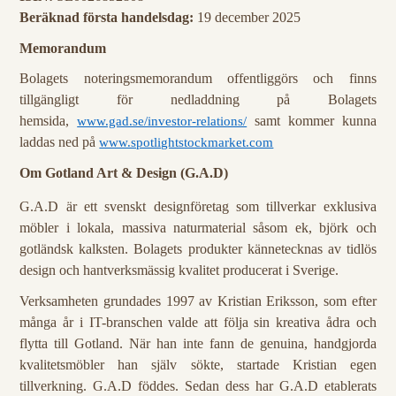
Beräknad första handelsdag:
19 december 2025
Memorandum
Bolagets noteringsmemorandum offentliggörs och finns
tillgängligt för nedladdning på Bolagets
hemsida,
samt kommer kunna
www.gad.se/investor-relations/
laddas ned på
www.spotlightstockmarket.com
Om Gotland Art & Design (G.A.D)
G.A.D är ett svenskt designföretag som tillverkar exklusiva
möbler i lokala, massiva naturmaterial såsom ek, björk och
gotländsk kalksten. Bolagets produkter kännetecknas av tidlös
design och hantverksmässig kvalitet producerat i Sverige.
Verksamheten grundades 1997 av Kristian Eriksson, som efter
många år i IT-branschen valde att följa sin kreativa ådra och
flytta till Gotland. När han inte fann de genuina, handgjorda
kvalitetsmöbler han själv sökte, startade Kristian egen
tillverkning. G.A.D föddes. Sedan dess har G.A.D etablerats