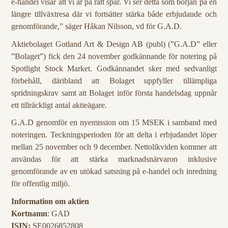
e-handel visar att vi är på rätt spår. Vi ser detta som början på en
längre tillväxtresa där vi fortsätter stärka både erbjudande och
genomförande,” säger Håkan Nilsson, vd för G.A.D.
Aktiebolaget Gotland Art & Design AB (publ) (”G.A.D” eller
”Bolaget”) fick den 24 november godkännande för notering på
Spotlight Stock Market.
Godkännandet sker med sedvanligt
förbehåll, däribland att Bolaget uppfyller tillämpliga
spridningskrav samt att Bolaget inför första handelsdag uppnår
ett tillräckligt antal aktieägare.
G.A.D genomför en nyemission om 15 MSEK i samband med
noteringen. Teckningsperioden för att delta i erbjudandet löper
mellan 25 november och 9 december. Nettolikviden kommer att
användas för att stärka marknadsnärvaron inklusive
genomförande av en utökad satsning på e-handel och inredning
för offentlig miljö.
Information om aktien
Kortnamn
: GAD
ISIN:
SE0026852808