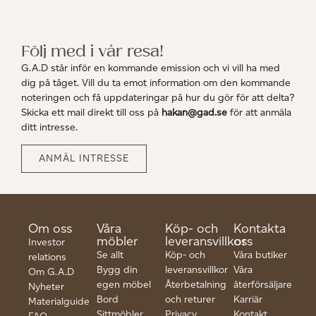
Följ med i vår resa!
G.A.D står inför en kommande emission och vi vill ha med
dig på tåget. Vill du ta emot information om den kommande
noteringen och få uppdateringar på hur du gör för att delta?
Skicka ett mail direkt till oss på
hakan@gad.se
för att anmäla
ditt intresse.
ANMÄL INTRESSE
Om oss
Våra
Köp- och
Kontakta
möbler
leveransvillkor
oss
Investor
Se allt
Köp- och
Våra butiker
relations
Bygg din
leveransvillkor
Våra
Om G.A.D
egen möbel
Återbetalning
återförsäljare
Nyheter
Bord
och returer
Karriär
Materialguide
Sittmöbler
Privacy
Kontakt