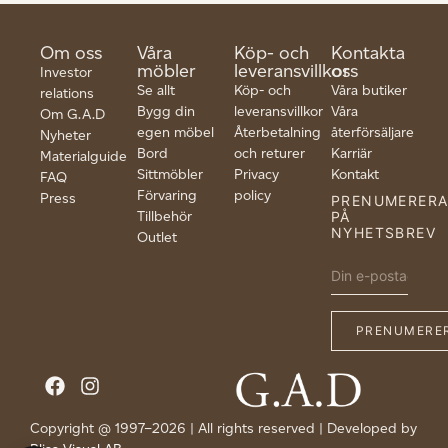
Om oss
Våra
Köp- och
Kontakta
möbler
leveransvillkor
oss
Investor
Se allt
Köp- och
Våra butiker
relations
Bygg din
leveransvillkor
Våra
Om G.A.D
egen möbel
Återbetalning
återförsäljare
Nyheter
Bord
och returer
Karriär
Materialguide
Sittmöbler
Privacy
Kontakt
FAQ
Förvaring
policy
Press
PRENUMERER
Tillbehör
PÅ
NYHETSBREV
Outlet
Copyright @ 1997–2026 | All rights reserved | Developed by