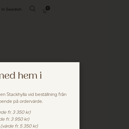
0
In Swedish
 med hem i
a
 en Stackhylla vid beställning från
roende på ordervärde.
rde fr. 3 350 kr)
de fr. 3 950 kr)
k
(värde fr. 5 350 kr)
lgona.