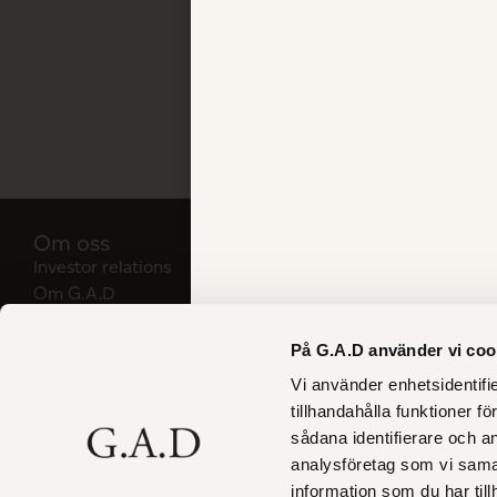
FÖRRA INLÄGGET
Dela inlägget
Om oss
Våra möbl
Investor relations
Se allt
Om G.A.D
Bygg din eg
Nyheter
Bord
Materialguide
Sittmöbler
På G.A.D använder vi coo
FAQ
Förvaring
Vi använder enhetsidentifi
Press
Tillbehör
tillhandahålla funktioner f
Outlet
sådana identifierare och a
analysföretag som vi sama
information som du har till