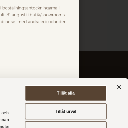
 beställningsanteckningarna i
juli–31 augusti i butik/showrooms
ombineras med andra erbjudanden.
NÄSTA INLÄGG
r
Kontakta oss
Våra butiker
Våra återförsäljare
Karriär
Kontakt
Tillåt alla
PRENUMERERA PÅ NYHETSBREV
n
Tillåt urval
- och
annan
nster.