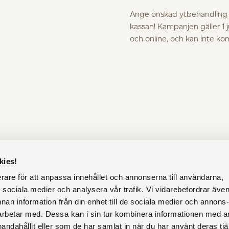
Ange önskad ytbehandling i
kassan! Kampanjen gäller 1 
och online, och kan inte k
er
Köp- och leveransvillko
Köp- och leveransvillkor
en möbel
Återbetalning och returer
Privacy policy
kies!
erare för att anpassa innehållet och annonserna till användarna,
ör sociala medier och analysera vår trafik. Vi vidarebefordrar äve
nnan information från din enhet till de sociala medier och annons
rbetar med. Dessa kan i sin tur kombinera informationen med 
handahållit eller som de har samlat in när du har använt deras tjä