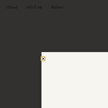
Utbud
Info & val
Butiker
G.A.D Stockholm & Göteborg håller ö