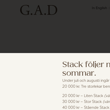
In English
Stack följer
sommar.
Öppettider Alla Helgon
Under juli och augusti ingår
20 000 kr. Tre storlekar be
20 000 kr – Liten Stack
(vä
oktober 24, 2025
30 000 kr – Stor Stack
(vär
40 000 kr – Stående Stac
ppet 11–16 fredag den 31/10. Stängt lördag 1/11 under Alla He