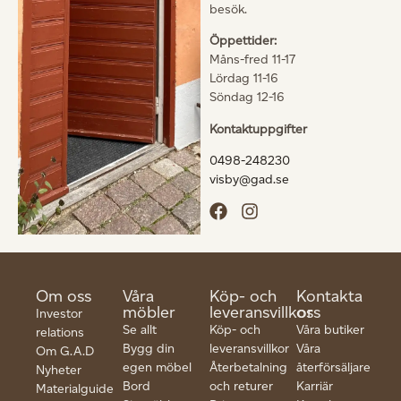
besök.
Öppettider:
Måns-fred 11-17
Lördag 11-16
Söndag 12-16
Kontaktuppgifter
0498-248230
visby@gad.se
Om oss
Våra
Köp- och
Kontakta
möbler
leveransvillkor
oss
Investor
Se allt
Köp- och
Våra butiker
relations
Bygg din
leveransvillkor
Våra
Om G.A.D
egen möbel
Återbetalning
återförsäljare
Nyheter
Bord
och returer
Karriär
Materialguide