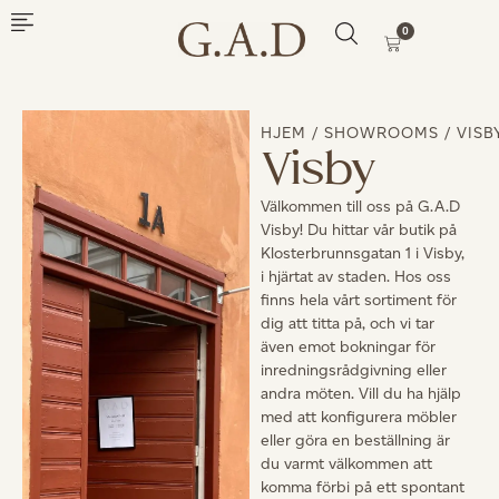
0
HJEM
/
SHOWROOMS
/ VISB
Visby
Välkommen till oss på G.A.D
Visby! Du hittar vår butik på
Klosterbrunnsgatan 1 i Visby,
i hjärtat av staden. Hos oss
finns hela vårt sortiment för
dig att titta på, och vi tar
även emot bokningar för
inredningsrådgivning eller
andra möten. Vill du ha hjälp
med att konfigurera möbler
eller göra en beställning är
du varmt välkommen att
komma förbi på ett spontant