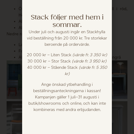
Övide vitrin i blå, Stelor vitrin och Endre pall i röd,
Stack följer med hem i
Högklint byrå i grön. Roma bänk i grå/blå
Ala bord med vaser i mellangrå
sommar.
Ala skrivbord i blå/grön
Under juli och augusti ingår en Stackhylla
Nedre raden från vänster:
vid beställning från 20 000 kr. Tre storlekar
beroende på ordervärde.
Lansa stolar i vit
Fole karmstol i svart
20 000 kr – Liten Stack
(värde fr. 3 350 kr)
Ala småbord, det högre i ljusgrå, det lägre i mellangrå
30 000 kr – Stor Stack
(värde fr. 3 950 kr)
40 000 kr – Stående Stack
(värde fr. 5 350
kr)
Ange önskad ytbehandling i
beställningsanteckningarna i kassan!
Kampanjen gäller 1 juli–31 augusti i
butik/showrooms och online, och kan inte
kombineras med andra erbjudanden.