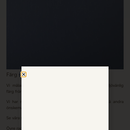
Färg som väcker känslor
Vi målar våra produkter med vattenbaserad och miljövänlig
färg från Syntema.
Vi har nio standardfärger, men kan också tillmötesgå andra
önskemål om du kontaktar oss.
Se våra standardfärger på bilderna i kollaget nedan:
Övre raden från vänster: