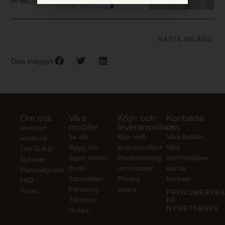
NÄSTA INLÄGG
Dela inlägget
Om oss
Våra
Köp- och
Kontakta
möbler
leveransvillkor
oss
Investor
Se allt
Köp- och
Våra butiker
relations
Bygg din
leveransvillkor
Våra
Om G.A.D
egen möbel
Återbetalning
återförsäljare
Nyheter
Bord
och returer
Karriär
Materialguide
Sittmöbler
Privacy
Kontakt
FAQ
Förvaring
policy
Press
PRENUMERER
Tillbehör
PÅ
NYHETSBREV
Outlet