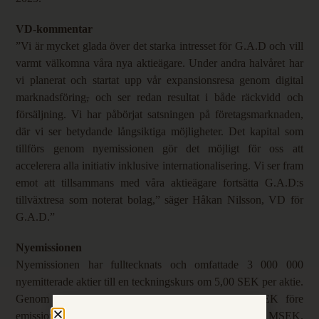
VD-kommentar
”Vi är mycket glada över det starka intresset för G.A.D och vill
varmt välkomna våra nya aktieägare. Under andra halvåret har
vi planerat och startat upp vår expansionsresa genom digital
marknadsföring
,
och ser redan resultat i både räckvidd och
försäljning. Vi har påbörjat satsningen på företagsmarknaden,
där vi ser betydande långsiktiga möjligheter. Det kapital som
tillförs genom nyemissionen gör det möjligt för oss att
accelerera alla initiativ inklusive internationalisering. Vi ser fram
emot att tillsammans med våra aktieägare fortsätta G.A.D:s
tillväxtresa som noterat bolag,” säger Håkan Nilsson, VD för
G.A.D.”
Nyemissionen
Nyemissionen har fulltecknats och omfattade 3 000 000
nyemitterade aktier till en teckningskurs om 5,00 SEK per aktie.
Genom nyemissionen tillförs Bolaget cirka 15 MSEK före
emissionskostnader, vilka beräknas uppgå till cirka 2,5 MSEK.