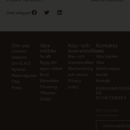
FÖRRA INLÄGGET
NÄSTA INLÄGG
Dela inlägget
Om oss
Våra
Köp- och
Kontakta
möbler
leveransvillkor
oss
Investor
Se allt
Köp- och
Våra butiker
relations
Bygg din
leveransvillkor
Våra
Om G.A.D
egen möbel
Återbetalning
återförsäljare
Nyheter
Bord
och returer
Karriär
Materialguide
Sittmöbler
Privacy
Kontakt
FAQ
Förvaring
policy
Press
PRENUMERER
Tillbehör
PÅ
NYHETSBREV
Outlet