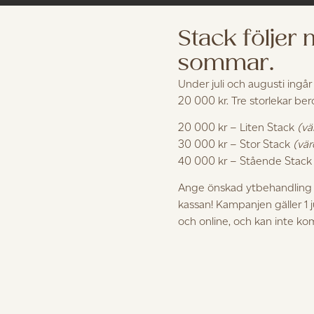
Stack följer
sommar.
Under juli och augusti ingår
20 000 kr. Tre storlekar be
20 000 kr – Liten Stack
(vä
Handlekurven din er tom.
30 000 kr – Stor Stack
(vär
40 000 kr – Stående Stac
Ange önskad ytbehandling i
kassan! Kampanjen gäller 1 
och online, och kan inte k