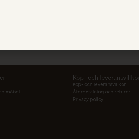
er
Köp- och leveransvillko
Köp- och leveransvillkor
en möbel
Återbetalning och returer
Privacy policy