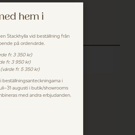
 med hem i
 en Stackhylla vid beställning från
roende på ordervärde.
rde fr. 3 350 kr)
de fr. 3 950 kr)
k
(värde fr. 5 350 kr)
 beställningsanteckningarna i
juli–31 augusti i butik/showrooms
ombineras med andra erbjudanden.