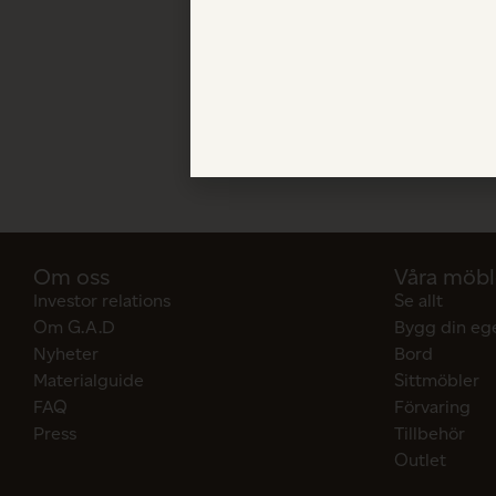
Om oss
Våra möbl
Investor relations
Se allt
Om G.A.D
Bygg din eg
Nyheter
Bord
Materialguide
Sittmöbler
FAQ
Förvaring
Press
Tillbehör
Outlet