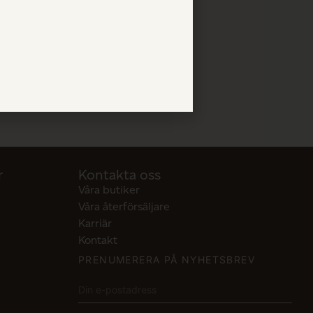
r
Kontakta oss
Våra butiker
Våra återförsäljare
Karriär
Kontakt
PRENUMERERA PÅ NYHETSBREV