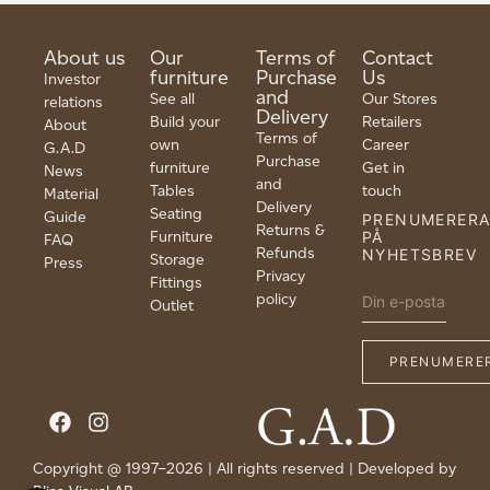
About us
Our
Terms of
Contact
furniture
Purchase
Us
Investor
and
See all
Our Stores
relations
Delivery
Build your
Retailers
About
Terms of
own
Career
G.A.D
Purchase
furniture
Get in
News
and
Tables
touch
Material
Delivery
Seating
Guide
PRENUMERER
Returns &
Furniture
PÅ
FAQ
Refunds
NYHETSBREV
Storage
Press
Privacy
Fittings
policy
Outlet
Copyright @ 1997–2026 | All rights reserved | Developed by