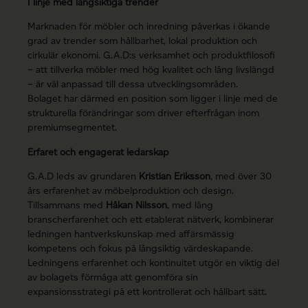
I linje med långsiktiga trender
Marknaden för möbler och inredning påverkas i ökande
grad av trender som hållbarhet, lokal produktion och
cirkulär ekonomi. G.A.D:s verksamhet och produktfilosofi
– att tillverka möbler med hög kvalitet och lång livslängd
– är väl anpassad till dessa utvecklingsområden.
Bolaget har därmed en position som ligger i linje med de
strukturella förändringar som driver efterfrågan inom
premiumsegmentet.
Erfaret och engagerat ledarskap
G.A.D leds av grundaren
Kristian Eriksson
, med över 30
års erfarenhet av möbelproduktion och design.
Tillsammans med
Håkan Nilsson
, med lång
branscherfarenhet och ett etablerat nätverk, kombinerar
ledningen hantverkskunskap med affärsmässig
kompetens och fokus på långsiktig värdeskapande.
Ledningens erfarenhet och kontinuitet utgör en viktig del
av bolagets förmåga att genomföra sin
expansionsstrategi på ett kontrollerat och hållbart sätt.