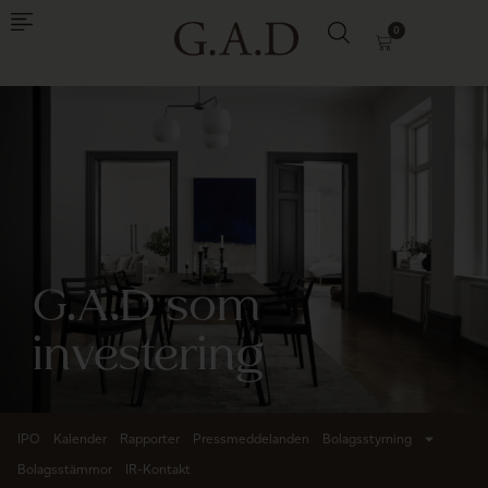
0
G.A.D som
investering
IPO
Kalender
Rapporter
Pressmeddelanden
Bolagsstyrning
Bolagsstämmor
IR-Kontakt