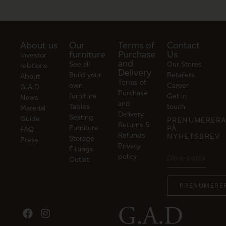
About us
Our
Terms of
Contact
furniture
Purchase
Us
Investor
and
See all
Our Stores
relations
Delivery
Build your
Retailers
About
Terms of
own
Career
G.A.D
Purchase
furniture
Get in
News
and
Tables
touch
Material
Delivery
Seating
Guide
PRENUMERER
Returns &
Furniture
PÅ
FAQ
Refunds
NYHETSBREV
Storage
Press
Privacy
Fittings
policy
Outlet