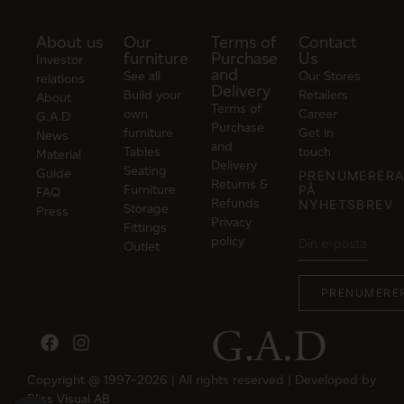
About us
Our
Terms of
Contact
furniture
Purchase
Us
Investor
and
See all
Our Stores
relations
Delivery
Build your
Retailers
About
Terms of
own
Career
G.A.D
Purchase
furniture
Get in
News
and
Tables
touch
Material
Delivery
Seating
Guide
PRENUMERER
Returns &
Furniture
PÅ
FAQ
Refunds
NYHETSBREV
Storage
Press
Privacy
Fittings
policy
Outlet
Copyright @ 1997–2026 | All rights reserved | Developed by
Bliss Visual AB