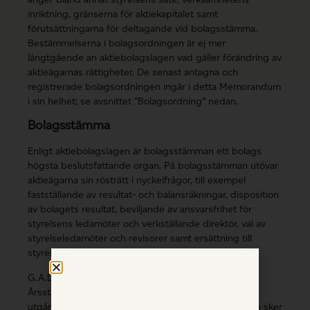
inriktning, gränserna för aktiekapitalet samt
förutsättningarna för deltagande vid bolagsstämma.
Bestämmelserna i bolagsordningen är ej mer
långtgående an aktiebolagslagen vad gäller förändring av
aktieägarnas rättigheter. De senast antagna och
registrerade bolagsordningen ingår i detta Memorandum
i sin helhet; se avsnittet ”Bolagsordning” nedan.
Bolagsstämma
Enligt aktiebolagslagen är bolagsstämman ett bolags
högsta beslutsfattande organ. På bolagsstämman utövar
aktieägarna sin rösträtt i nyckelfrågor, till exempel
fastställande av resultat- och balansräkningar, disposition
av bolagets resultat, beviljande av ansvarsfrihet för
styrelsens ledamöter och verkställande direktör, val av
styrelseledamöter och revisorer samt ersättning till
styrelse och revisorerna.
G.A.D:s årsstämmor hålls i Visby varje kalenderår.
Årsstämman måste hållas inom sex månader efter
utgången av räkenskapsåret. Enligt bolagsordningen sker