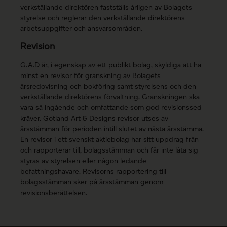
verkställande direktören fastställs årligen av Bolagets
styrelse och reglerar den verkställande direktörens
arbetsuppgifter och ansvarsområden.
Revision
G.A.D är, i egenskap av ett publikt bolag, skyldiga att ha
minst en revisor för granskning av Bolagets
årsredovisning och bokföring samt styrelsens och den
verkställande direktörens förvaltning. Granskningen ska
vara så ingående och omfattande som god revisionssed
kräver. Gotland Art & Designs revisor utses av
årsstämman för perioden intill slutet av nästa årsstämma.
En revisor i ett svenskt aktiebolag har sitt uppdrag från
och rapporterar till, bolagsstämman och får inte låta sig
styras av styrelsen eller någon ledande
befattningshavare. Revisorns rapportering till
bolagsstämman sker på årsstämman genom
revisionsberättelsen.