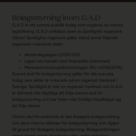
Bolagsstyrning inom G.A.D
G.A.D är ett svensk publikt bolag som regleras av svensk
lagstiftning. G.A.D omfattas även av Spotlights regelverk.
Utöver Spotlights regelverk gäller bland annat följande
regelverk i relevanta delar:
Aktiebolagslagen (2005:551)
Lagen om handel med finansiella instrument
Marknadsmissbruksförordningen (EU nr596/2014)
Svensk kod för bolagsstyrning gäller för alla svenska
bolag vars aktier är noterade på en reglerad marknad i
Sverige. Spotlight är inte en reglerad marknad och G.A.D
är därmed inte skyldiga att följa svensk kod för
bolagsstyrning och har heller inte frivilligt förpliktigat sig
att följa denna.
Utöver det förutnämnda är det Bolagets bolagsordning
och dess interna riktlinjer för bolagsstyrning som ligger
till grund för Bolagets bolagsstyrning. Bolagsordningen
anger bland annat styrelsens säte, verksamhetens