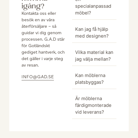
igång?
specialanpassad
möbel?
Kontakta oss eller
besök en av våra
återförsäljare – så
Kan jag få hjälp
guidar vi dig genom
med designen?
processen. G.A.D står
för Gotländskt
Vilka material kan
gediget hantverk, och
det gäller i varje steg
jag välja mellan?
av resan.
Kan möblerna
INFO@GAD.SE
platsbyggas?
Är möblerna
färdigmonterade
vid leverans?