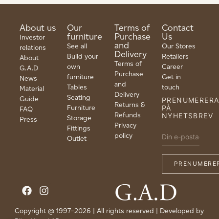
About us
Our
Terms of
Contact
furniture
Purchase
Us
Investor
and
See all
Our Stores
relations
Delivery
Build your
Retailers
About
Terms of
own
Career
G.A.D
Purchase
furniture
Get in
News
and
Tables
touch
Material
Delivery
Seating
Guide
PRENUMERER
Returns &
Furniture
PÅ
FAQ
Refunds
NYHETSBREV
Storage
Press
Privacy
Fittings
policy
Outlet
Copyright @ 1997–2026 | All rights reserved | Developed by