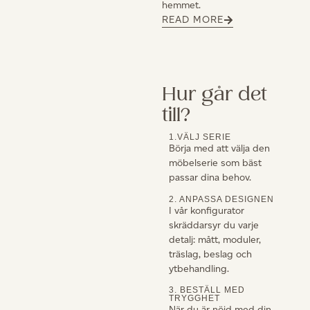
hemmet.
READ MORE
Hur går det
till?
1.VÄLJ SERIE
Börja med att välja den
möbelserie som bäst
passar dina behov.
2. ANPASSA DESIGNEN
I vår konfigurator
skräddarsyr du varje
detalj: mått, moduler,
träslag, beslag och
ytbehandling.
3. BESTÄLL MED
TRYGGHET
När du är nöjd med din