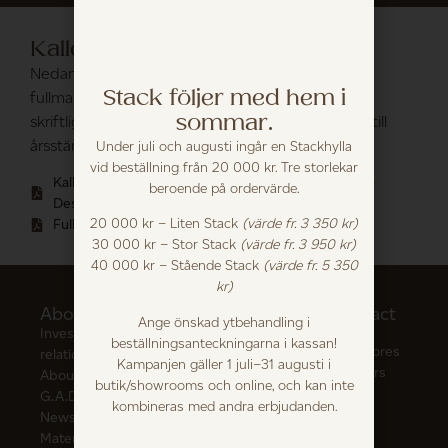
Kallelse till bolagsstämma 2026
Nedan finner du kallelse till årsstämma samt
Stack följer med hem i
fullmaktsformulär. Fullmaktsformuläret signeras
sommar.
skriftligt av aktieägaren och medtags av ombud till
årsstämman.
Under juli och augusti ingår en Stackhylla
vid beställning från 20 000 kr. Tre storlekar
Kallelse till årsstämma i Aktiebolaget Gotland Art &
beroende på ordervärde.
Design (publ.)
20 000 kr – Liten Stack
(värde fr. 3 350 kr)
Fullmaktsformulär
30 000 kr – Stor Stack
(värde fr. 3 950 kr)
40 000 kr – Stående Stack
(värde fr. 5 350
kr)
About us
Our
Terms of
Contact
Ange önskad ytbehandling i
furniture
Purchase
Us
Investor
beställningsanteckningarna i kassan!
and
See all
Our Stores
relations
Kampanjen gäller 1 juli–31 augusti i
Delivery
Build your
Retailers
About
butik/showrooms och online, och kan inte
Terms of
own
Career
G.A.D
kombineras med andra erbjudanden.
Purchase
furniture
Get in
News
and
Tables
touch
Material