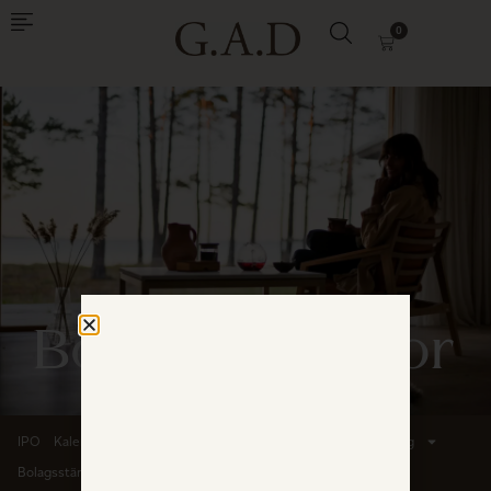
0
Bolagsstämmor
IPO
Kalender
Rapporter
Pressmeddelanden
Bolagsstyrning
Bolagsstämmor
IR-Kontakt