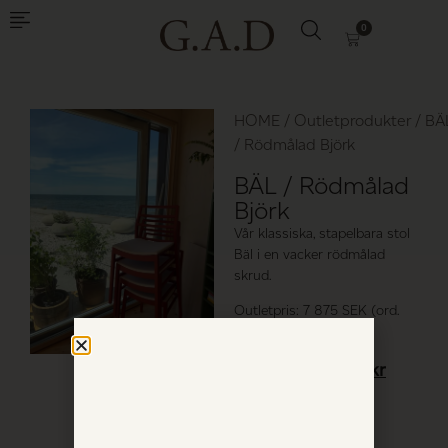
0
HOME
/
Outletprodukter
/ BÄ
/ Rödmålad Björk
BÄL / Rödmålad
Björk
Vår klassiska, stapelbara stol
Bäl i en vacker rödmålad
skrud.
Outletpris: 7 875 SEK (ord.
pris 10 500 SEK)
10 500
kr
7 875
kr
12 in stock