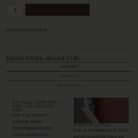
LÄGG TILL I VARUKORG
Se ytbehandlingar och färger
Read more about Fole
HISTORY
VARIANTS
INSPIRATION
REFINED COMFORT —
FOR LIFE AROUND
YOU
Fole is an elegant
armchair where
CONSTRUCTION
Scandinavian design
Fole är resultatet av G.A.D:s
meets world-class
kompromisslösa fokus på