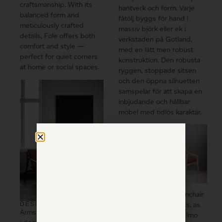
craftsmanship. With its
hantverk och form. Varje
balanced form and
fåtölj byggs för hand i
meticulously crafted
massiv björk eller ek i
details, Fole offers both
verkstaden på Gotland,
comfort and style —
med en lätt men robust
perfect for quiet corners
konstruktion. Den robusta
at home or social spaces.
ryggen, stoppade sitsen
och den öppna silhuetten
samspelar för att skapa en
inbjudande och hållbar
möbel med tidlös karaktär.
UTFÖRANDE
We offer the Fole Armchair
DESIGNED FOR LIFE
in our standard fabrics, as
Armstöden är integrerade
well as leather from Elmo