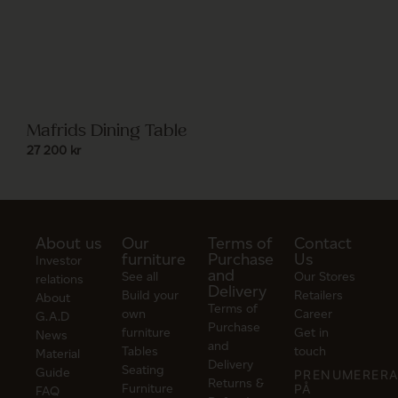
Mafrids Dining Table
27 200
kr
About us
Our
Terms of
Contact
furniture
Purchase
Us
Investor
and
See all
Our Stores
relations
Delivery
Build your
Retailers
About
Terms of
own
Career
G.A.D
Purchase
furniture
Get in
News
and
Tables
touch
Material
Delivery
Seating
Guide
PRENUMERER
Returns &
Furniture
PÅ
FAQ