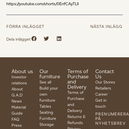
https://youtube.com/shorts/0EnfCAyTLlI
FÖRRA INLÄGGET
NÄSTA INLÄGG
Dela inlägget
About us
Our
Terms of
Contact
furniture
Purchase
Us
Investor
and
See all
Our Stores
relations
Delivery
Build your
Retailers
About
Terms of
own
Career
G.A.D
Purchase
furniture
Get in
News
and
Tables
touch
Material
Delivery
Seating
Guide
PRENUMERER
Returns &
Furniture
PÅ
FAQ
Refunds
NYHETSBREV
Storage
Press
Privacy