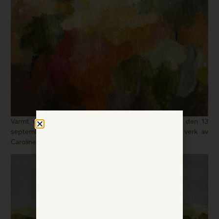
Varmt välkomna på vernissage på G.A.D Stockholm den 13
september mellan 11.00 och 15.00! Vi visar upp 25 verk av
Caroline Ramberg. Läs mer om hennes konst nedan.