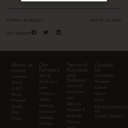
FÖRRA INLÄGGET
NÄSTA INLÄGG
Dela inlägget
About us
Our
Terms of
Contact
furniture
Purchase
Us
Investor
and
See all
Our Stores
relations
Delivery
Build your
Retailers
About
Terms of
own
Career
G.A.D
Purchase
furniture
Get in
News
and
Tables
touch
Material
Delivery
Seating
Guide
PRENUMERER
Returns &
Furniture
PÅ
FAQ
Refunds
NYHETSBREV
Storage
Press
Privacy
Fittings
policy