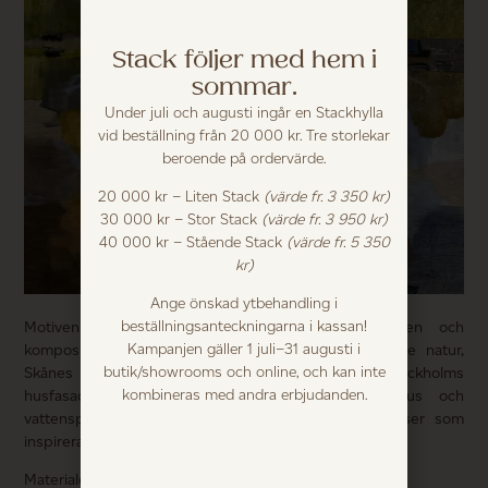
Stack följer med hem i
sommar.
Under juli och augusti ingår en Stackhylla
vid beställning från 20 000 kr. Tre storlekar
beroende på ordervärde.
20 000 kr – Liten Stack
(värde fr. 3 350 kr)
30 000 kr – Stor Stack
(värde fr. 3 950 kr)
40 000 kr – Stående Stack
(värde fr. 5 350
kr)
Ange önskad ytbehandling i
beställningsanteckningarna i kassan!
Motiven är abstrakta landskap där ljuset, färgen och
Kampanjen gäller 1 juli–31 augusti i
kompositionen är det centrala. Roslagens prunkande natur,
butik/showrooms och online, och kan inte
Skånes och Gotlands stränder och öppna fält, Stockholms
kombineras med andra erbjudanden.
husfasader med dess olika färger, skiftande ljus och
vattenspeglingar är några av de landskap och platser som
inspirerat mig.
Materialet är vattenbaserad oljefärg på linneduk.