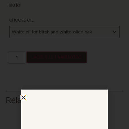
190
kr
CHOOSE OIL
LÄGG TILL I VARUKORG
Related products