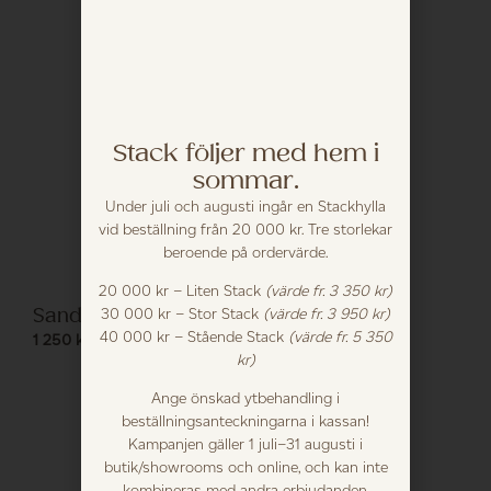
Stack följer med hem i
sommar.
Under juli och augusti ingår en Stackhylla
vid beställning från 20 000 kr. Tre storlekar
beroende på ordervärde.
20 000 kr – Liten Stack
(värde fr. 3 350 kr)
Sandvågor
30 000 kr – Stor Stack
(värde fr. 3 950 kr)
40 000 kr – Stående Stack
(värde fr. 5 350
1 250
kr
kr)
Ange önskad ytbehandling i
beställningsanteckningarna i kassan!
Kampanjen gäller 1 juli–31 augusti i
butik/showrooms och online, och kan inte
kombineras med andra erbjudanden.