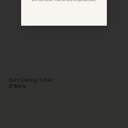
Burs Dining Table
27 900
kr