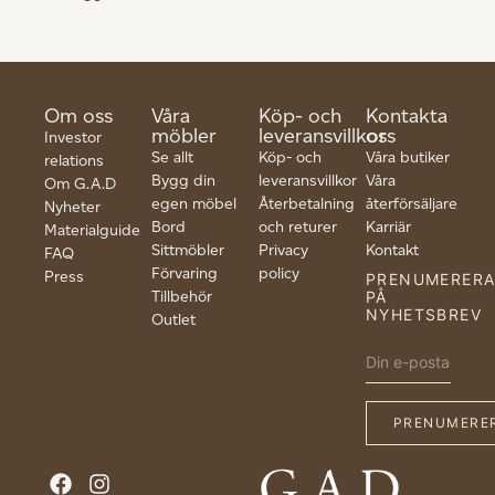
Om oss
Våra
Köp- och
Kontakta
möbler
leveransvillkor
oss
Investor
Se allt
Köp- och
Våra butiker
relations
Bygg din
leveransvillkor
Våra
Om G.A.D
egen möbel
Återbetalning
återförsäljare
Nyheter
Bord
och returer
Karriär
Materialguide
Sittmöbler
Privacy
Kontakt
FAQ
Förvaring
policy
Press
PRENUMERER
Tillbehör
PÅ
NYHETSBREV
Outlet