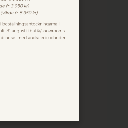
de fr. 3 950 kr)
, skapad av Frida Ramstedt som
k
(värde fr. 5 350 kr)
hus i gotländska Ljugarn.
 beställningsanteckningarna i
 redan uppfört ett trettiotal hus på
juli–31 augusti i butik/showrooms
tanför Ljugarn.
ombineras med andra erbjudanden.
er, fick uppdraget att inreda huset
rkligen slående bra! Åk till Ardre och
n få svar på alla dina frågor om hus,