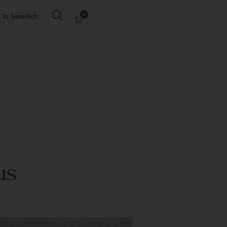
0
In Swedish
us