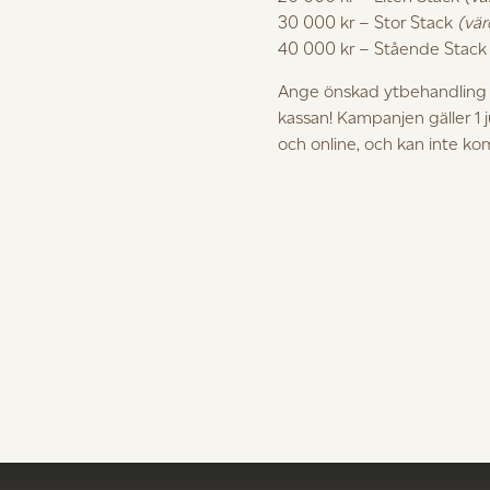
30 000 kr – Stor Stack
(vär
och uppleva vårt möbelhantverk i en verklig hemmiljö
40 000 kr – Stående Stac
ngsblogg Trendenser – i Sommarnöjens senaste visnings
Ange önskad ytbehandling i
 modul- eller platsbyggda, hus är stor på Gotland, och man har
kassan! Kampanjen gäller 1 
r man nu in till ett nytt visningshus i natursköna Ardre strax u
och online, och kan inte k
er stort, och av modellen ”Sommar”. Frida Ramstedt, Trendens
i så klart tycker är fantastiskt roligt – och resultatet blev ve
är tillgängligt enligt nedan.
rnöje också in till premiärvisning, med expertdialog där du ka
regler!
nser
mmar:
ed expertdialog!