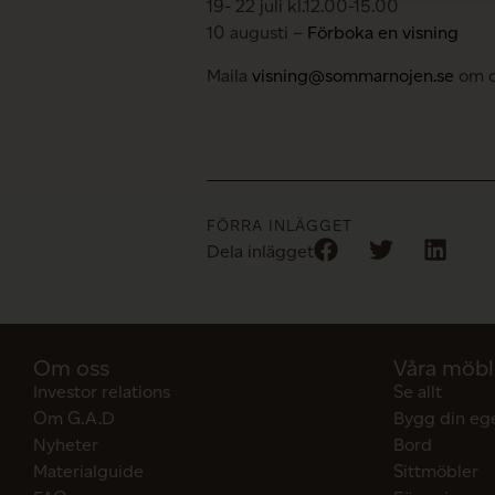
19- 22 juli kl.12.00-15.00
10 augusti –
Förboka en visning
Maila
visning@sommarnojen.se
om du
FÖRRA INLÄGGET
Dela inlägget
Om oss
Våra möbl
Investor relations
Se allt
Om G.A.D
Bygg din eg
Nyheter
Bord
Materialguide
Sittmöbler