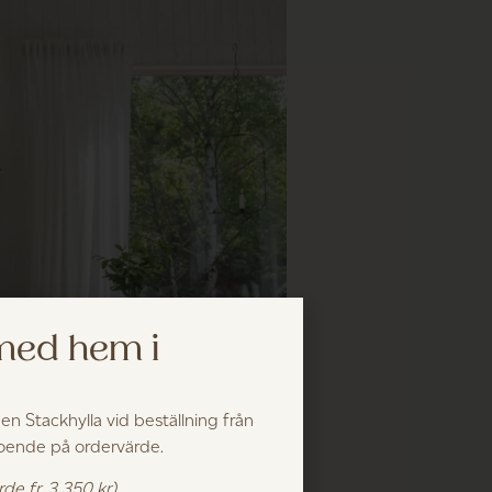
 med hem i
 en Stackhylla vid beställning från
roende på ordervärde.
rde fr. 3 350 kr)