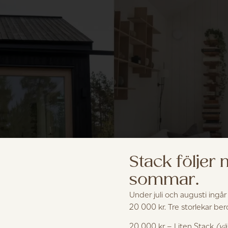
Stack följer
sommar.
Under juli och augusti ingår
20 000 kr. Tre storlekar be
20 000 kr – Liten Stack
(vä