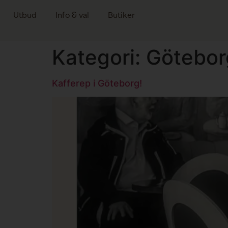
Utbud
Info & val
Butiker
Kategori:
Götebor
Kafferep i Göteborg!