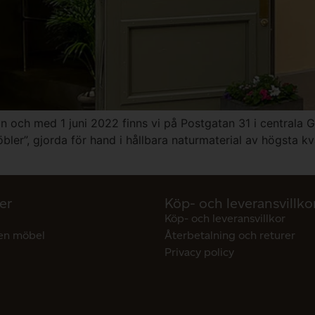
 och med 1 juni 2022 finns vi på Postgatan 31 i centrala G
ler”, gjorda för hand i hållbara naturmaterial av högsta kva
er
Köp- och leveransvillko
Köp- och leveransvillkor
en möbel
Återbetalning och returer
Privacy policy