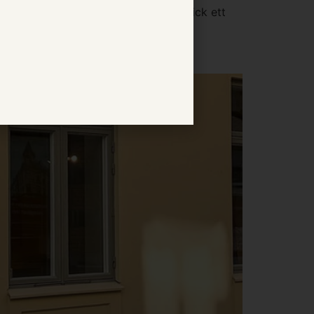
teborg. Träffa Tomas och Mimmi – drick ett