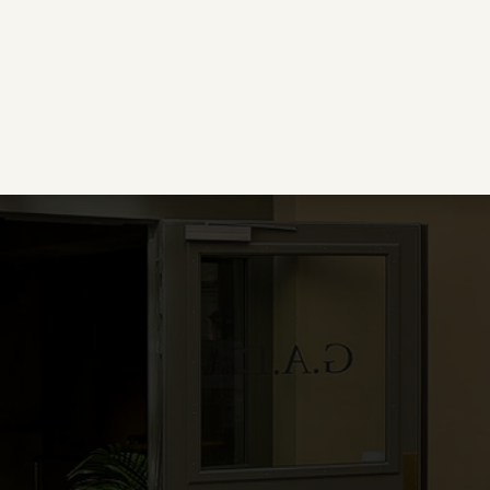
issage lördagen den 5 april kl. 11-16 på Postgatan 31 i Gö
tällningen hänger […]