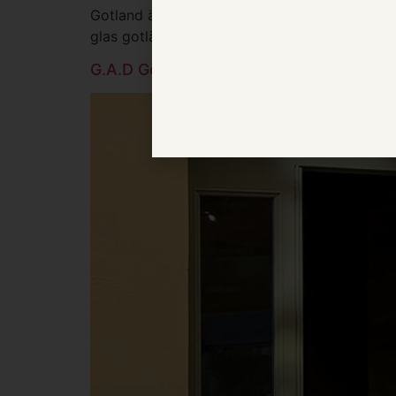
Gotland är Tomas bildvärld. Välkomna på vern
glas gotländskt bubbel med oss på G.A.D! Uts
G.A.D Göteborg – vår nya butik!