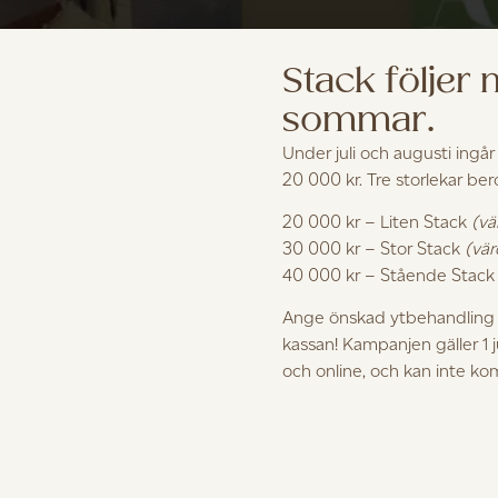
Stack följer
sommar.
Under juli och augusti ingår
20 000 kr. Tre storlekar be
20 000 kr – Liten Stack
(vä
30 000 kr – Stor Stack
(vär
40 000 kr – Stående Stac
Ange önskad ytbehandling i
kassan! Kampanjen gäller 1 
och online, och kan inte k
ee & Art Gotland, visar sin ö-konst hos G.A.D i Göteborg.