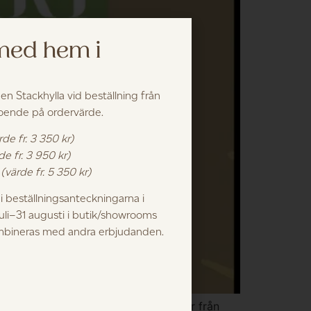
 med hem i
 en Stackhylla vid beställning från
roende på ordervärde.
rde fr. 3 350 kr)
de fr. 3 950 kr)
k
(värde fr. 5 350 kr)
 beställningsanteckningarna i
juli–31 augusti i butik/showrooms
ombineras med andra erbjudanden.
 Byggnader, stockrosor och människor från