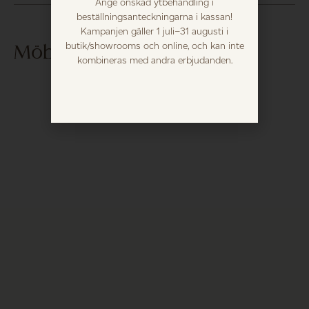
Ange önskad ytbehandling i
beställningsanteckningarna i kassan!
Kampanjen gäller 1 juli–31 augusti i
Möblera med...
butik/showrooms och online, och kan inte
kombineras med andra erbjudanden.