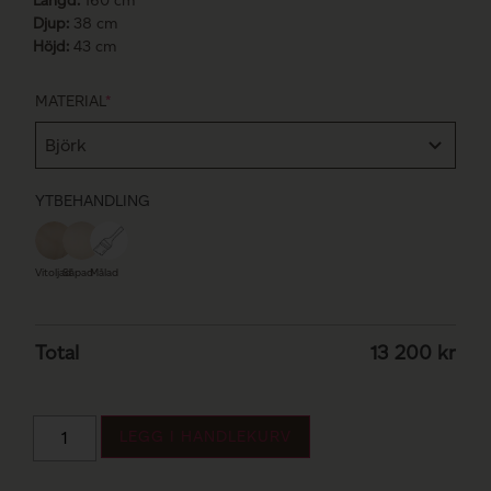
Längd:
160 cm
Djup:
38 cm
Höjd:
43 cm
MATERIAL
*
YTBEHANDLING
Vitoljad
Såpad
Målad
Total
13 200
kr
LEGG I HANDLEKURV