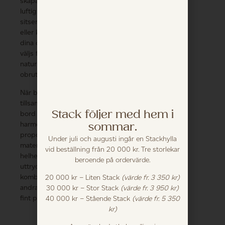
skapa stabilitet och
luftighet. Den massiva
sitsen är antingen slät
eller klädd, beroende på
dina önskemål – och virket
väljs för att följa träets
naturliga riktning i en
obruten linje.
När bänken används
tillsammans med Mafrids
Stack följer med hem i
bord skapas ett
sommar.
harmoniskt uttryck där
proportioner, höjder och
Under juli och augusti ingår en Stackhylla
material möts i en visuell
vid beställning från 20 000 kr. Tre storlekar
helhet. Men bänkens rena
beroende på ordervärde.
uttryck gör den lätt att
kombinera även med
20 000 kr – Liten Stack
(värde fr. 3 350 kr)
andra möbler – den står
30 000 kr – Stor Stack
(värde fr. 3 950 kr)
fint på egna ben.
40 000 kr – Stående Stack
(värde fr. 5 350
kr)