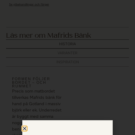
Se ytbehandlingar och färger
Läs mer om Mafrids Bänk
HISTORIA
VARIANTER
INSPIRATION
FORMEN FÖLJER
BORDET – OCH
RUMMET
Precis som matbordet
tillverkas Mafrids bänk för
hand på Gotland i massiv
björk eller ek. Underredet
är byggt med samma
noggrannhet, där varje
ben är lätt utställt för att