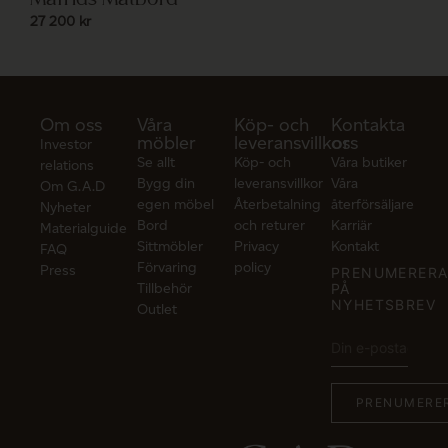
27 200
kr
Om oss
Våra
Köp- och
Kontakta
möbler
leveransvillkor
oss
Investor
Se allt
Köp- och
Våra butiker
relations
Bygg din
leveransvillkor
Våra
Om G.A.D
egen möbel
Återbetalning
återförsäljare
Nyheter
Bord
och returer
Karriär
Materialguide
Sittmöbler
Privacy
Kontakt
FAQ
Förvaring
policy
Press
PRENUMERER
Tillbehör
PÅ
NYHETSBREV
Outlet