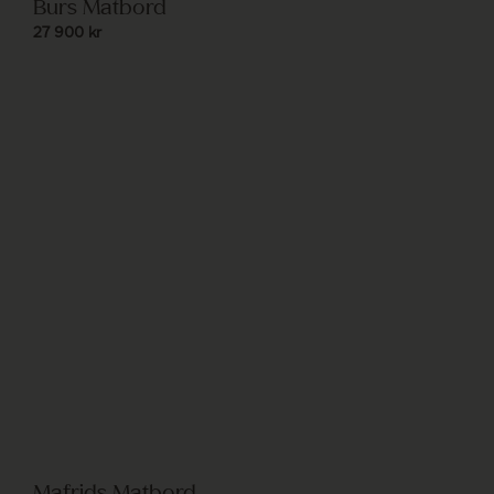
Burs Matbord
27 900
kr
Mafrids Matbord