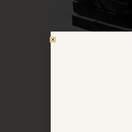
Björk
Björken är det träslag som traditi
skandinaviska blonda”. Björken i G
gränser.
Ek
Den hårda och tunga eken är mycket