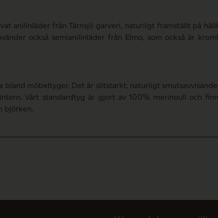
at anilinläder från Tärnsjö garveri, naturligt framställt på håll
nvänder också semianilinläder från Elmo, som också är kromfr
 bland möbeltyger. Det är slitstarkt, naturligt smutsavvisand
tern. Vårt standardtyg är gjort av 100% merinoull och finns 
 björken.