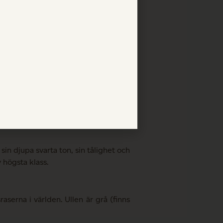
der är svår att hitta inom Sveriges
tad ytbehandling som framhäver ytan
lgänglig bergart som bildades under
ma pressades upp mot jordens yta i
in djupa svarta ton, sin tålighet och
 högsta klass.
serna i världen. Ullen är grå (finns