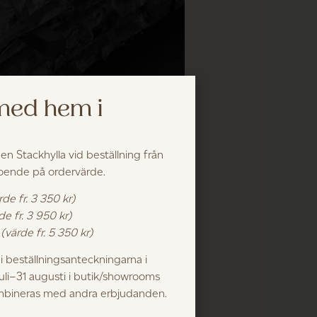
 med hem i
 en Stackhylla vid beställning från
roende på ordervärde.
rde fr. 3 350 kr)
de fr. 3 950 kr)
eendet har blivit synonymt med ”det
k
(värde fr. 5 350 kr)
der är svår att hitta inom Sveriges
 beställningsanteckningarna i
juli–31 augusti i butik/showrooms
ombineras med andra erbjudanden.
ärdighet. Den linoljade eken doftar