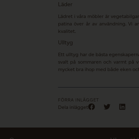
Läder
Lädret i våra möbler är vegetabilgarv
patina över år av användning. Vi a
kvalitet.
Ulltyg
Ett ulltyg har de bästa egenskaperna
svalt på sommaren och varmt på vin
mycket bra ihop med både eken och
FÖRRA INLÄGGET
Dela inlägget