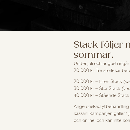
Stack följer
sommar.
Under juli och augusti ingår
20 000 kr. Tre storlekar be
20 000 kr – Liten Stack
(vä
30 000 kr – Stor Stack
(vär
onellt används vid möbeltillverkning. Det ljusa vackra uts
40 000 kr – Stående Stac
.A.D:s möbler kommer från Finland, då den kvalitet vi använ
Ange önskad ytbehandling i
kassan! Kampanjen gäller 1 
och online, och kan inte k
 vacker som möbelträslag. Eken är slitstark och åldras med v