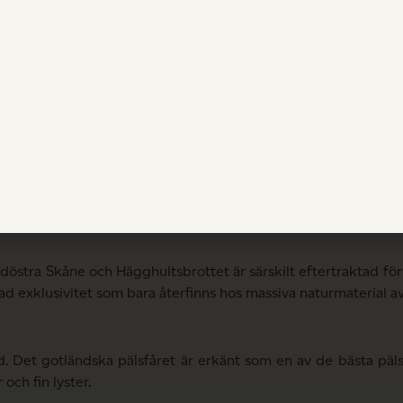
G.A.D:s möbler kommer från Europa, då den kvalitet vi använ
norra Gotland och heter Norrvange. Skivorna har en naturbors
truktur.
hultsbrottet i Lönsboda. Diabas är en exklusiv och svårtil
e kärna för 900-1500 miljoner år sedan, när glödande mag
döstra Skåne och Hägghultsbrottet är särskilt eftertraktad för s
d exklusivitet som bara återfinns hos massiva naturmaterial av
 Det gotländska pälsfåret är erkänt som en av de bästa pälsra
och fin lyster.