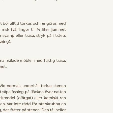
 bör alltid torkas och rengöras med
sk tvålflingor till ½ liter ljummet
svamp eller trasa, stryk på i träets
sning).
ina målade möbler med fuktig trasa.
net.
Vid normalt underhåll torkas stenen
 såpalösning på fläcken över natten
skmedel (ofärgat) eller kemiskt ren
en. Var inte rädd för att skrubba en
, det fräter på stenen. Den tål heller