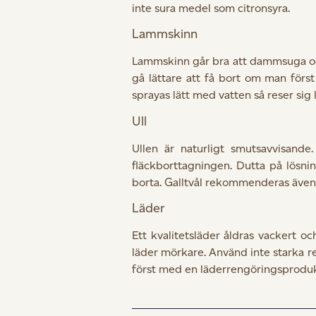
inte sura medel som citronsyra.
Lammskinn
Lammskinn går bra att dammsuga och 
gå lättare att få bort om man för
sprayas lätt med vatten så reser sig 
Ull
Ullen är naturligt smutsavvisande
fläckborttagningen. Dutta på lösni
borta. Galltvål rekommenderas även
Läder
Ett kvalitetsläder åldras vackert oc
läder mörkare. Använd inte starka r
först med en läderrengöringsprodukt.