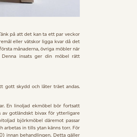
Tänk på att det kan ta ett par veckor
öremål eller vätskor ligga kvar då det
e första månaderna, övriga möbler när
. Denna insats ger din möbel rätt
tt gott skydd och låter träet andas.
r. En linoljad ekmöbel bör fortsatt
 av gotländskt bivax för ytterligare
vitoljad björkmöbel däremot passar
arbetas in tills ytan känns torr. För
0) innan behandlingen. Detta gäller