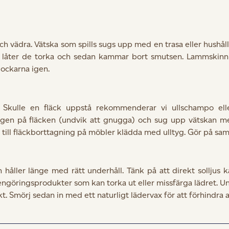
vädra. Vätska som spills sugs upp med en trasa eller hushåll
st låter de torka och sedan kammar bort smutsen. Lammski
lockarna igen.
. Skulle en fläck uppstå rekommenderar vi ullschampo elle
ngen på fläcken (undvik att gnugga) och sug upp vätskan med
 till fläckborttagning på möbler klädda med ulltyg. Gör på s
h håller länge med rätt underhåll. Tänk på att direkt solljus
engöringsprodukter som kan torka ut eller missfärga lädret. Un
 Smörj sedan in med ett naturligt lädervax för att förhindra at