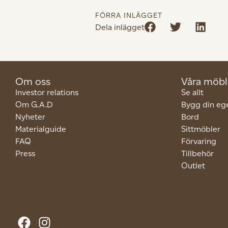
FÖRRA INLÄGGET
Dela inlägget
Om oss
Våra möbl
Investor relations
Se allt
Om G.A.D
Bygg din eg
Nyheter
Bord
Materialguide
Sittmöbler
FAQ
Förvaring
Press
Tillbehör
Outlet