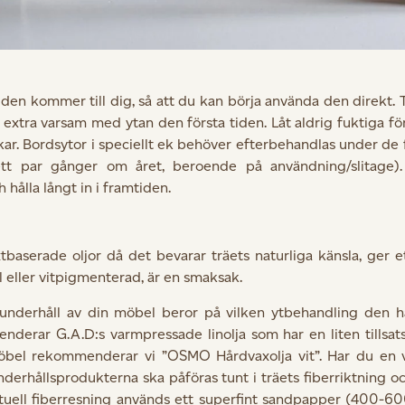
den kommer till dig, så att du kan börja använda den direkt. 
ar extra varsam med ytan den första tiden. Låt aldrig fuktiga f
äckar. Bordsytor i speciellt ek behöver efterbehandlas under d
 ett par gånger om året, beroende på användning/slitage)
 hålla långt in i framtiden.
baserade oljor då det bevarar träets naturliga känsla, ger e
ell eller vitpigmenterad, är en smaksak.
 underhåll av din möbel beror på vilken ytbehandling den ha
nderar G.A.D:s varmpressade linolja som har en liten tillsats
kmöbel rekommenderar vi ”OSMO Hårdvaxolja vit”. Har du en 
erhållsprodukterna ska påföras tunt i träets fiberriktning och 
entuell fiberresning används ett superfint sandpapper (400-60