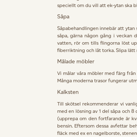
speciellt om du vill att ek-ytan ska
Såpa
Såpabehandlingen innebär att ytan 
såpa, gärna någon gång i veckan de
vatten, rör om tills flingorna löst
fiberriktning och låt torka. Slipa l
Målade möbler
Vi målar våra möbler med färg från
Många moderna trasor fungerar utmärk
Kalksten
Till skötsel rekommenderar vi vanl
med en lösning av 1 del såpa och 8
(upprepa om den fortfarande är kva
bensin. Eftersom dessa avfettar beh
fläck med ex en nagelborste, stenen ä