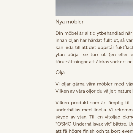
Nya möbler
Din möbel är alltid ytbehandlad när 
innan oljan har härdat fullt ut, så v
kan leda till att det uppstår fuktfl
ytan börjar se torr ut (en eller
förutsättningar att åldras vackert och
Olja
Vi oljar gärna våra möbler med växt
Vilken av våra oljor du väljer; natur
Vilken produkt som är lämplig till
underhållas med linolja. Vi rekomme
skydd av ytan. Till en vitoljad e
”OSMO Underhållsvax vit” bättre. Und
att få högre finish och ta bort ev