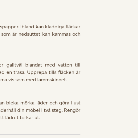
spapper. Ibland kan kladdiga fläckar
nn som är nedsuttet kan kammas och
r galltvål blandat med vatten till
 en trasa. Upprepa tills fläcken är
amma vis som med lammskinnet.
 kan bleka mörka läder och göra ljust
derhåll din möbel i två steg. Rengör
t lädret torkar ut.