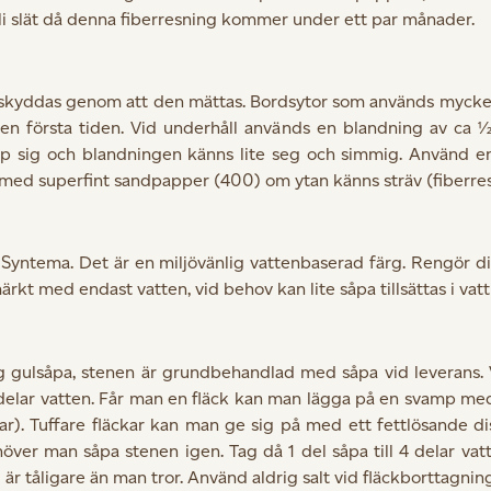
 bli slät då denna fiberresning kommer under ett par månader.
skyddas genom att den mättas. Bordsytor som används mycket
n första tiden. Vid underhåll används en blandning av ca ½ m
 upp sig och blandningen känns lite seg och simmig. Använd en 
ätt med superfint sandpapper (400) om ytan känns sträv (fiberre
 Syntema. Det är en miljövänlig vattenbaserad färg. Rengör d
t med endast vatten, vid behov kan lite såpa tillsättas i vatt
ig gulsåpa, stenen är grundbehandlad med såpa vid leverans. 
 delar vatten. Får man en fläck kan man lägga på en svamp med
r). Tuffare fläckar kan man ge sig på med ett fettlösande di
över man såpa stenen igen. Tag då 1 del såpa till 4 delar vatt
r tåligare än man tror. Använd aldrig salt vid fläckborttagning