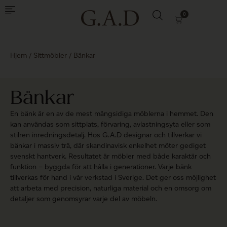
0
Hjem
/
Sittmöbler
/ Bänkar
Bänkar
En bänk är en av de mest mångsidiga möblerna i hemmet. Den
kan användas som sittplats, förvaring, avlastningsyta eller som
stilren inredningsdetalj. Hos G.A.D designar och tillverkar vi
bänkar i massiv trä, där skandinavisk enkelhet möter gediget
svenskt hantverk. Resultatet är möbler med både karaktär och
funktion – byggda för att hålla i generationer. Varje bänk
tillverkas för hand i vår verkstad i Sverige. Det ger oss möjlighet
att arbeta med precision, naturliga material och en omsorg om
detaljer som genomsyrar varje del av möbeln.