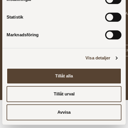
Materialguide
Sittmöbler
Privacy
Kontakt
FAQ
Förvaring
policy
Press
PRENUMERER
Statistik
Tillbehör
PÅ
NYHETSBREV
Outlet
Marknadsföring
Visa detaljer
Tillåt alla
Copyright @ 1997–2026 | All rights reserved | Developed by
Bliss Visual AB
Tillåt urval
Avvisa