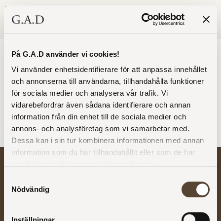
0
Kategori:
På G.A.D använder vi cookies!
Vi använder enhetsidentifierare för att anpassa innehållet
Uncategorized
och annonserna till användarna, tillhandahålla funktioner
för sociala medier och analysera vår trafik. Vi
Öppettider Alla Helgona
vidarebefordrar även sådana identifierare och annan
information från din enhet till de sociala medier och
G.A.D Stockholm & Göteborg håller öppet 11–16 fredag
annons- och analysföretag som vi samarbetar med.
den 31/10. Stängt lördag 1/11 under Alla Helgona.
Dessa kan i sin tur kombinera informationen med annan
information som du har tillhandahållit eller som de har
samlat in när du har använt deras tjänster.
Om oss
Våra
Köp- och
Kontakta
möbler
leveransvillkor
oss
Samtyckesval
Investor
Nödvändig
Se allt
Köp- och
Våra butiker
relations
Bygg din
leveransvillkor
Våra
Om G.A.D
egen möbel
Återbetalning
återförsäljare
Nyheter
Inställningar
Bord
och returer
Karriär