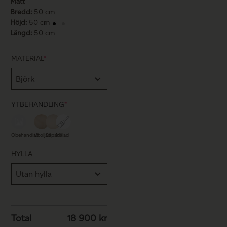
Mått
Bredd:
50 cm
Höjd:
50 cm
Längd:
50 cm
MATERIAL
*
YTBEHANDLING
*
Obehandlad
Vitoljad
Såpad
Målad
HYLLA
Total
18 900
kr