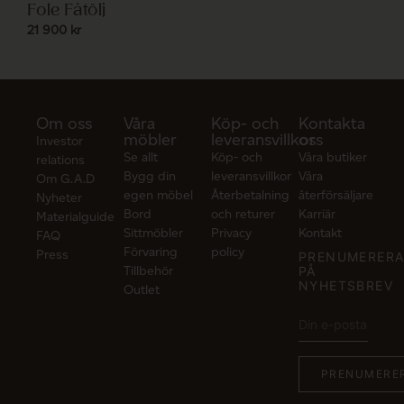
Fole Fåtölj
21 900
kr
Om oss
Våra
Köp- och
Kontakta
möbler
leveransvillkor
oss
Investor
Se allt
Köp- och
Våra butiker
relations
Bygg din
leveransvillkor
Våra
Om G.A.D
egen möbel
Återbetalning
återförsäljare
Nyheter
Bord
och returer
Karriär
Materialguide
Sittmöbler
Privacy
Kontakt
FAQ
Förvaring
policy
Press
PRENUMERER
Tillbehör
PÅ
NYHETSBREV
Outlet