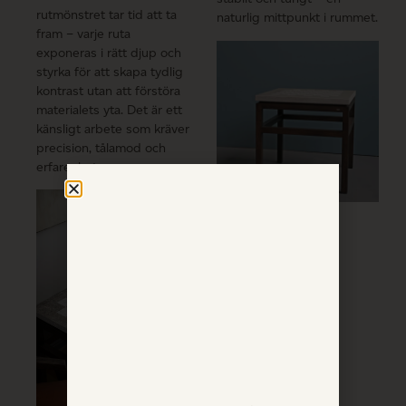
rutmönstret tar tid att ta
naturlig mittpunkt i rummet.
fram – varje ruta
exponeras i rätt djup och
styrka för att skapa tydlig
kontrast utan att förstöra
materialets yta. Det är ett
känsligt arbete som kräver
precision, tålamod och
erfarenhet.