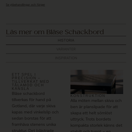
Se ytbehandlingar och färger
Läs mer om Bläse Schackbord
HISTORIA
VARIANTER
INSPIRATION
ETT SPEL I
PRECISION –
TILLVERKAT MED
TÅLAMOD OCH
KÄNSLA
Bläse schackbord
KONSTRUKTION
tillverkas för hand på
Alla möten mellan skiva och
Gotland, där varje skiva
ben är planslipade för att
kapas med vinkelslip och
skapa ett helt sömlöst
sedan borstas för att
uttryck. Trots bordets
framhäva stenens unika
kompakta storlek känns det
struktur. Det blästrade
stabilt och tungt – en