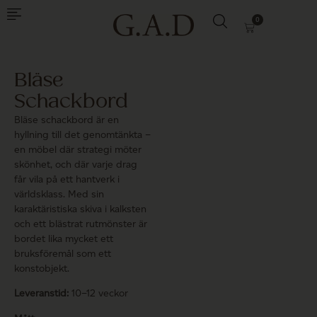
0
Bläse
Schackbord
Bläse schackbord är en
hyllning till det genomtänkta –
en möbel där strategi möter
skönhet, och där varje drag
får vila på ett hantverk i
världsklass. Med sin
karaktäristiska skiva i kalksten
och ett blästrat rutmönster är
bordet lika mycket ett
bruksföremål som ett
konstobjekt.
Leveranstid:
10–12 veckor