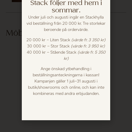
Stack följer med hem i
sommar.
Under juli och augusti ingår en Stackhylla
vid beställning från 20 000 kr. Tre storlekar
beroende på ordervärde.
Möblera med...
20 000 kr – Liten Stack
(värde fr. 3 350 kr)
30 000 kr – Stor Stack
(värde fr. 3 950 kr)
40 000 kr – Stående Stack
(värde fr. 5 350
kr)
Ange önskad ytbehandling i
beställningsanteckningarna i kassan!
Kampanjen gäller 1 juli–31 augusti i
butik/showrooms och online, och kan inte
kombineras med andra erbjudanden.