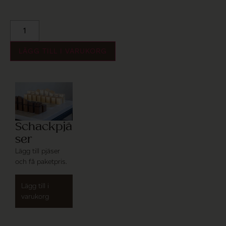
LÄGG TILL I VARUKORG
Schackpjä
ser
Lägg till pjäser
och få paketpris.
Lägg till i
varukorg