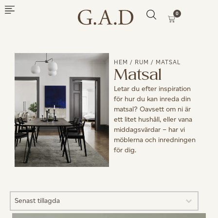
0
HEM
/
RUM
/ MATSAL
Matsal
Letar du efter inspiration
för hur du kan inreda din
matsal? Oavsett om ni är
ett litet hushåll, eller vana
middagsvärdar – har vi
möblerna och inredningen
för dig.
Sort content
SORTERA
Sort content
Senast tillagda