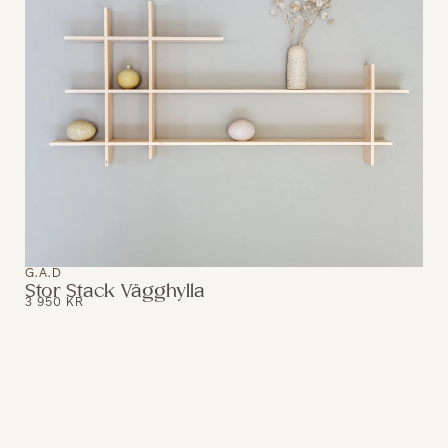
G.A.D
Stor Stack Vägghylla
3 950
KR