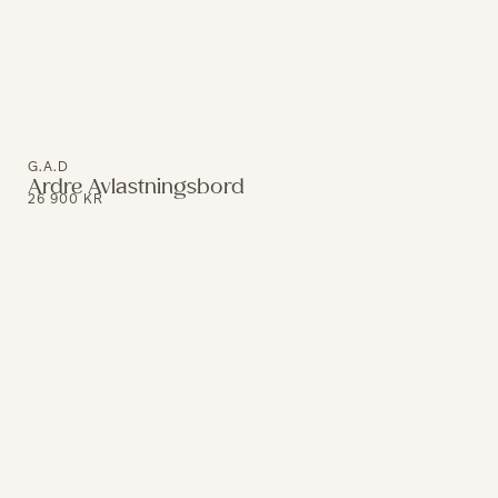
G.A.D
Ardre Avlastningsbord
26 900
KR