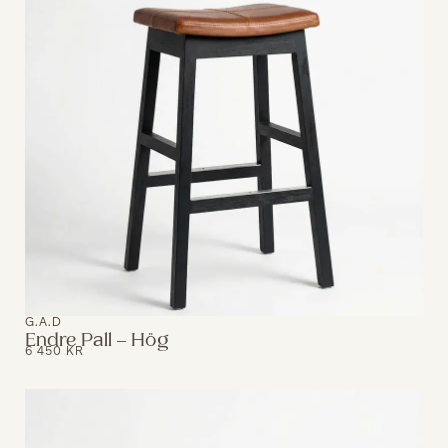
G.A.D
Endre Pall – Hög
6 450
KR