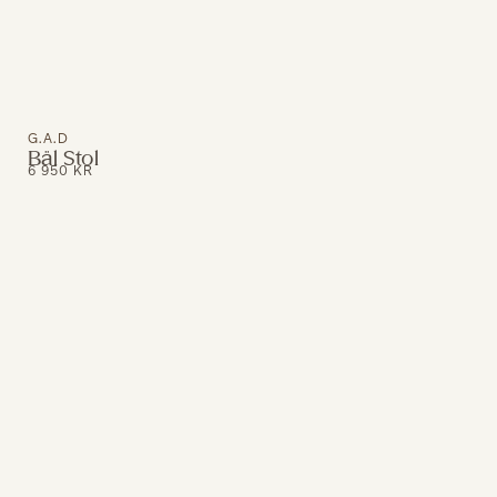
G.A.D
Bäl Stol
6 950
KR