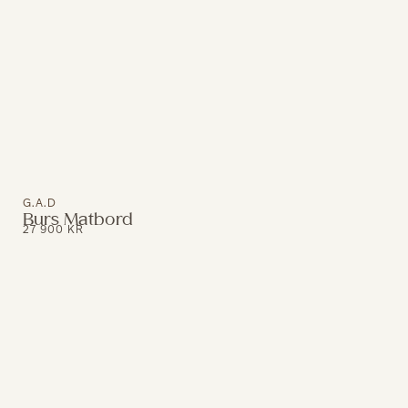
G.A.D
Burs Matbord
27 900
KR