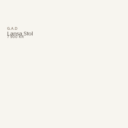
G.A.D
Lansa Stol
7 900
KR