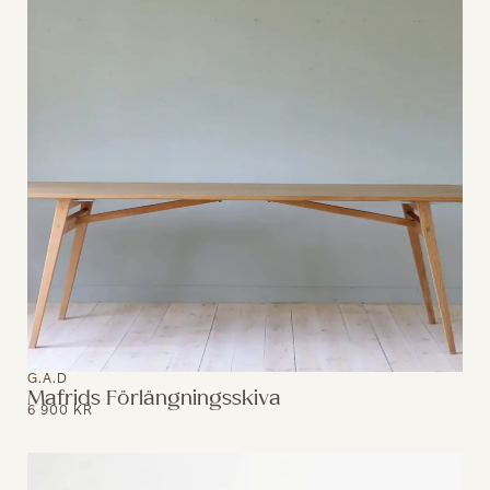
G.A.D
Mafrids Förlängningsskiva
6 900
KR