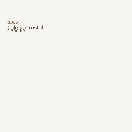
G.A.D
Fole Karmstol
9 800
KR