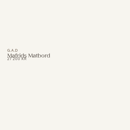
G.A.D
Mafrids Matbord
27 200
KR