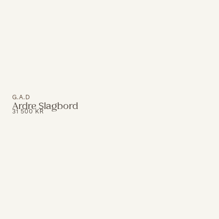
G.A.D
Ardre Slagbord
31 500
KR