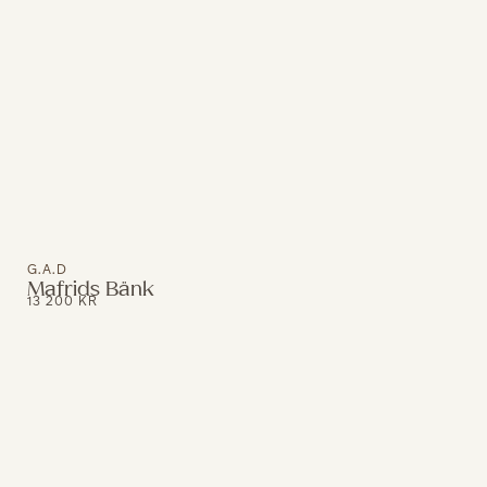
G.A.D
Mafrids Bänk
13 200
KR