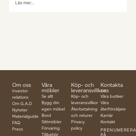
Läs mer...
Om oss
Våra
Köp- och
Kontakta
möbler
leveransvillkor
oss
Investor
Se allt
Köp- och
Våra butiker
relations
Bygg din
leveransvillkor
Våra
Om G.A.D
egen möbel
Återbetalning
återförsäljare
Nyheter
Bord
och returer
Karriär
Materialguide
Sittmöbler
Privacy
Kontakt
FAQ
Förvaring
policy
Press
PRENUMERER
Tillbehör
PÅ