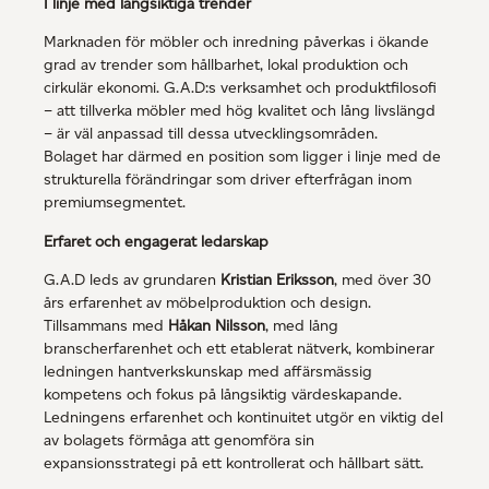
I linje med långsiktiga trender
Marknaden för möbler och inredning påverkas i ökande
grad av trender som hållbarhet, lokal produktion och
cirkulär ekonomi. G.A.D:s verksamhet och produktfilosofi
– att tillverka möbler med hög kvalitet och lång livslängd
– är väl anpassad till dessa utvecklingsområden.
Bolaget har därmed en position som ligger i linje med de
strukturella förändringar som driver efterfrågan inom
premiumsegmentet.
Erfaret och engagerat ledarskap
G.A.D leds av grundaren
Kristian Eriksson
, med över 30
års erfarenhet av möbelproduktion och design.
Tillsammans med
Håkan Nilsson
, med lång
branscherfarenhet och ett etablerat nätverk, kombinerar
ledningen hantverkskunskap med affärsmässig
kompetens och fokus på långsiktig värdeskapande.
Ledningens erfarenhet och kontinuitet utgör en viktig del
av bolagets förmåga att genomföra sin
expansionsstrategi på ett kontrollerat och hållbart sätt.