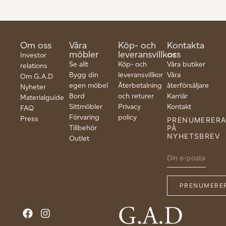
Om oss
Våra
Köp- och
Kontakta
möbler
leveransvillkor
oss
Investor
Se allt
Köp- och
Våra butiker
relations
Bygg din
leveransvillkor
Våra
Om G.A.D
egen möbel
Återbetalning
återförsäljare
Nyheter
Bord
och returer
Karriär
Materialguide
Sittmöbler
Privacy
Kontakt
FAQ
Förvaring
policy
Press
PRENUMERER
Tillbehör
PÅ
NYHETSBREV
Outlet