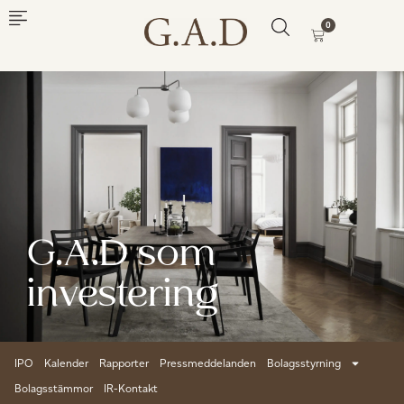
0
G.A.D som
investering
IPO
Kalender
Rapporter
Pressmeddelanden
Bolagsstyrning
Bolagsstämmor
IR-Kontakt