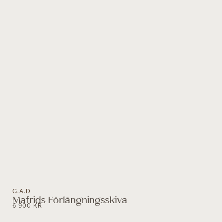
G.A.D
Mafrids Förlängningsskiva
6 900
KR