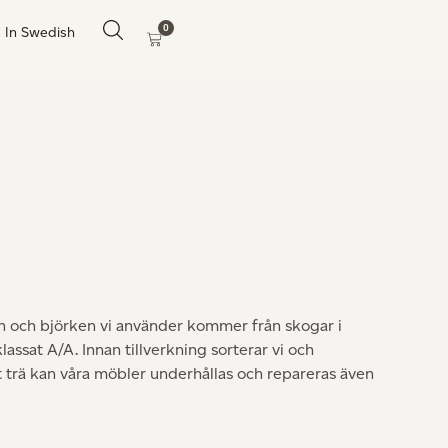
0
In Swedish
ken och björken vi använder kommer från skogar i
klassat A/A. Innan tillverkning sorterar vi och
vt trä kan våra möbler underhållas och repareras även