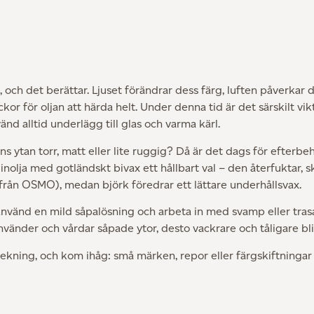
 och det berättar. Ljuset förändrar dess färg, luften påverkar de
r för oljan att härda helt. Under denna tid är det särskilt vikt
nd alltid underlägg till glas och varma kärl.
s ytan torr, matt eller lite ruggig? Då är det dags för efterbe
linolja med gotländskt bivax ett hållbart val – den återfuktar, s
ex. från OSMO), medan björk föredrar ett lättare underhållsvax.
vänd en mild såpalösning och arbeta in med svamp eller trasa i 
änder och vårdar såpade ytor, desto vackrare och tåligare blir 
ning, och kom ihåg: små märken, repor eller färgskiftningar är 