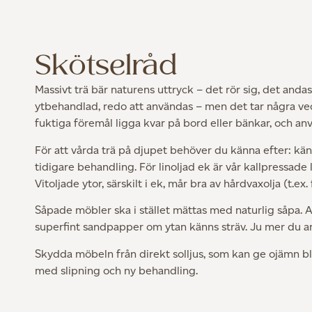
Skötselråd
Massivt trä bär naturens uttryck – det rör sig, det andas,
ytbehandlad, redo att användas – men det tar några vecko
fuktiga föremål ligga kvar på bord eller bänkar, och anvä
För att vårda trä på djupet behöver du känna efter: känn
tidigare behandling. För linoljad ek är vår kallpressade 
Vitoljade ytor, särskilt i ek, mår bra av hårdvaxolja (t.
Såpade möbler ska i stället mättas med naturlig såpa. An
superfint sandpapper om ytan känns sträv. Ju mer du anv
Skydda möbeln från direkt solljus, som kan ge ojämn blek
med slipning och ny behandling.