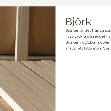
Björk
Björken är det träslag so
ljusa vackra utseendet ha
Björken i G.A.D:s möbler 
är svår att hitta inom Sve