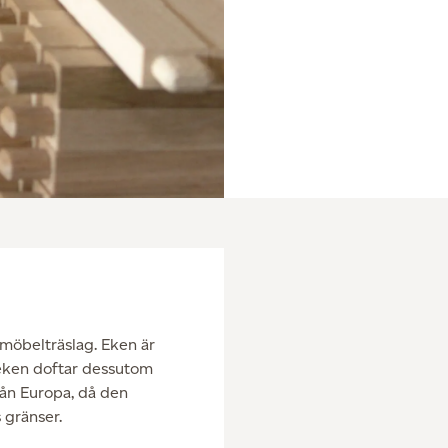
möbelträslag. Eken är
 eken doftar dessutom
rån Europa, då den
s gränser.