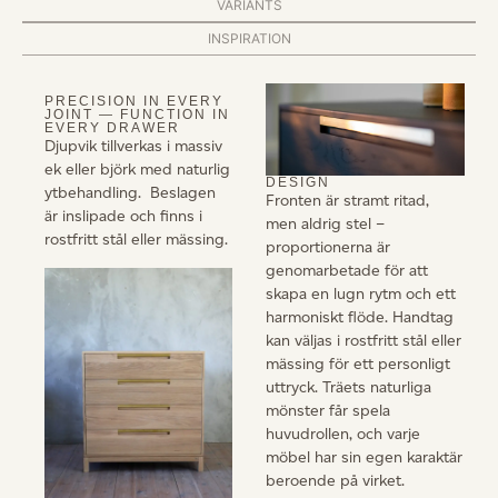
VARIANTS
INSPIRATION
PRECISION IN EVERY
JOINT — FUNCTION IN
EVERY DRAWER
Djupvik tillverkas i massiv
ek eller björk med naturlig
DESIGN
ytbehandling. Beslagen
Fronten är stramt ritad,
är inslipade och finns i
men aldrig stel –
rostfritt stål eller mässing.
proportionerna är
genomarbetade för att
skapa en lugn rytm och ett
harmoniskt flöde. Handtag
kan väljas i rostfritt stål eller
mässing för ett personligt
uttryck. Träets naturliga
mönster får spela
huvudrollen, och varje
möbel har sin egen karaktär
beroende på virket.