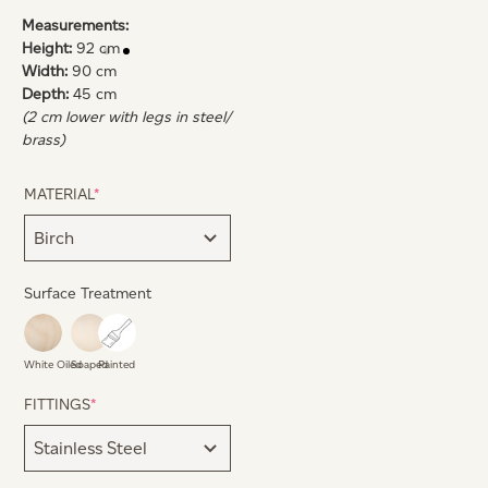
Measurements:
Height:
92 cm
Width:
90 cm
Depth:
45 cm
(2 cm lower with legs in steel/
brass)
MATERIAL
*
Surface Treatment
White Oiled
Soaped
Painted
FITTINGS
*