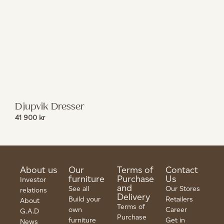
Djupvik Dresser
41 900
kr
About us
Our
Terms of
Contact
furniture
Purchase
Us
Investor
and
See all
Our Stores
relations
Delivery
Build your
Retailers
About
Terms of
own
Career
G.A.D
Purchase
furniture
Get in
News