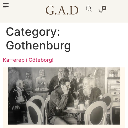
0
Category:
Gothenburg
Kafferep i Göteborg!