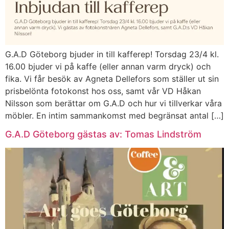
G.A.D Göteborg bjuder in till kafferep! Torsdag 23/4 kl.
16.00 bjuder vi på kaffe (eller annan varm dryck) och
fika. Vi får besök av Agneta Dellefors som ställer ut sin
prisbelönta fotokonst hos oss, samt vår VD Håkan
Nilsson som berättar om G.A.D och hur vi tillverkar våra
möbler. En intim sammankomst med begränsat antal […]
G.A.D Göteborg gästas av: Tomas Lindström