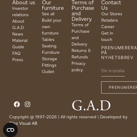
About us
Our
Terms of
Contact
furniture
Purchase
Us
Investor
and
See all
Our Stores
relations
Delivery
Build your
Retailers
About
Terms of
own
Career
G.A.D
Purchase
furniture
Get in
News
and
Tables
touch
Material
Delivery
Seating
Guide
PRENUMERER
Returns &
Furniture
PÅ
FAQ
Refunds
NYHETSBREV
Storage
Press
Privacy
Fittings
policy
Outlet
Copyright @ 1997–2026 | All rights reserved | Developed by
Bliss Visual AB