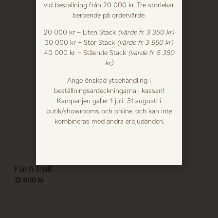
vid beställning från 20 000 kr. Tre storlekar
beroende på ordervärde.
20 000 kr – Liten Stack
(värde fr. 3 350 kr)
30 000 kr – Stor Stack
(värde fr. 3 950 kr)
40 000 kr – Stående Stack
(värde fr. 5 350
kr)
Ange önskad ytbehandling i
beställningsanteckningarna i kassan!
Kampanjen gäller 1 juli–31 augusti i
butik/showrooms och online, och kan inte
kombineras med andra erbjudanden.
Fårö Pall
12 800
kr