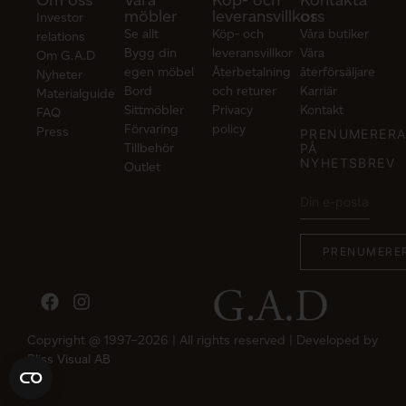
Om oss
Våra
Köp- och
Kontakta
möbler
leveransvillkor
oss
Investor
Se allt
Köp- och
Våra butiker
relations
Bygg din
leveransvillkor
Våra
Om G.A.D
egen möbel
Återbetalning
återförsäljare
Nyheter
Bord
och returer
Karriär
Materialguide
Sittmöbler
Privacy
Kontakt
FAQ
Förvaring
policy
Press
PRENUMERER
Tillbehör
PÅ
NYHETSBREV
Outlet
Copyright @ 1997–2026 | All rights reserved | Developed by
Bliss Visual AB