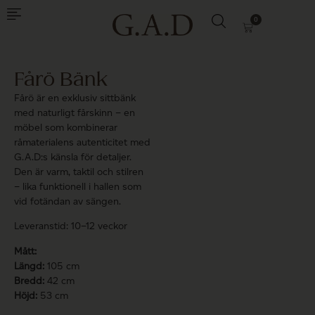
0
Fårö Bänk
Fårö är en exklusiv sittbänk
med naturligt fårskinn – en
möbel som kombinerar
råmaterialens autenticitet med
G.A.D:s känsla för detaljer.
Den är varm, taktil och stilren
– lika funktionell i hallen som
vid fotändan av sängen.
Leveranstid: 10–12 veckor
Mått:
Längd:
105 cm
Bredd:
42 cm
Höjd:
53 cm