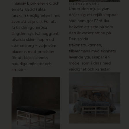
i massiv björk eller ek, och
FORMGIVNING
Under den mjuka ytan
en sits klädd i äkta
döljer sig ett rejält stoppat
fårskinn (möjligheten finns
säte som gör Fårö lika
även att välja ull). För att
bekväm att sitta på som
få till den generösa
den är vacker att se på.
längden sys två noggrant
Den solida
utvalda skinn ihop med
träkonstruktionen,
stor omsorg – varje söm
tillsammans med skinnets
placeras med precision
levande yta, skapar en
för att följa skinnets
möbel som åldras med
naturliga mönster och
värdighet och karaktär.
struktur.