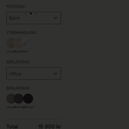
MATERIAL
*
YTBEHANDLING
Vitoljad
Såpad
Målad
BEKLÄDNAD
BEKLÄDNAD
Ljusgrå
Mellangrå
Mörkgrå
Total
15 900
kr