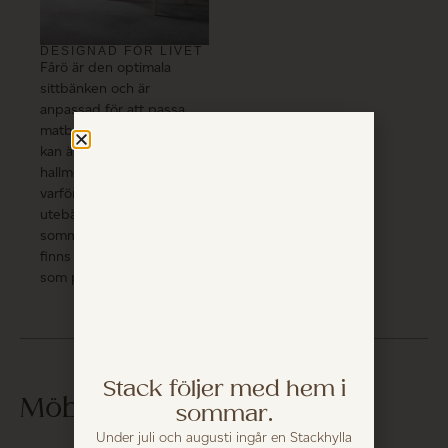
DESIGNAD FÖR LIVET
Fårö är den optimala
sittbänken och är
anpassad för att passa
matbordet Mafrids. Den
kan även användas som
hallmöbel, pianostol eller
varför inte som en
utebänk vid
sommarstugan? Fårö
finns även i mindre format
som pall.
Stack följer med hem i
Möblera med...
sommar.
Under juli och augusti ingår en Stackhylla