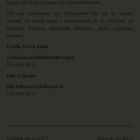
bygger på ökad synlighet och marknadsnärvaro.
För mer information om Erbjudandet eller för att anmäla
intresse att teckna aktier i nyemissionen är ni välkomna att
kontakta Bolagets finansiella rådgivare, Skills Corporate
Finance.
Cecilia Barck-Holst
cecilia.barck-holst@skillscorp.se
070-149 49 54
Elin Eriksson
elin.eriksson@skillscorp.se
070-978 42 17
FÖRRA INLÄGGET
NÄSTA INLÄGG