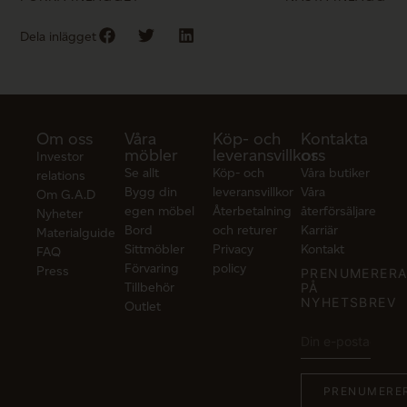
Dela inlägget
Om oss
Våra
Köp- och
Kontakta
möbler
leveransvillkor
oss
Investor
Se allt
Köp- och
Våra butiker
relations
Bygg din
leveransvillkor
Våra
Om G.A.D
egen möbel
Återbetalning
återförsäljare
Nyheter
Bord
och returer
Karriär
Materialguide
Sittmöbler
Privacy
Kontakt
FAQ
Förvaring
policy
Press
PRENUMERER
Tillbehör
PÅ
NYHETSBREV
Outlet