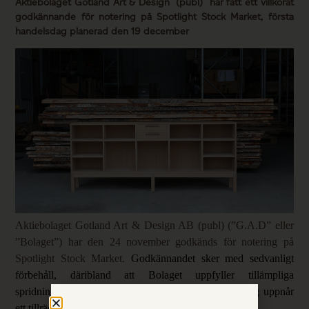
Aktiebolaget Gotland Art & Design (publ) har fått ett villkorat
godkännande för notering på Spotlight Stock Market, första
handelsdag planerad den 19 december
Aktiebolaget Gotland Art & Design AB (publ) (”G.A.D” eller
”Bolaget”) har den 24 november godkänds för notering på
Spotlight Stock Market.
Godkännandet sker med sedvanligt
förbehåll, däribland att Bolaget uppfyller tillämpliga
spridningskrav samt att Bolaget inför första handelsdag uppnår
ett tillräckligt antal aktieägare.