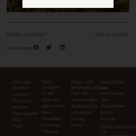
FÖRRA INLÄGGET
NÄSTA INLÄGG
Dela inlägget
Om oss
Våra
Köp- och
Kontakta
möbler
leveransvillkor
oss
Investor
Se allt
Köp- och
Våra butiker
relations
Bygg din
leveransvillkor
Våra
Om G.A.D
egen möbel
Återbetalning
återförsäljare
Nyheter
Bord
och returer
Karriär
Materialguide
Sittmöbler
Privacy
Kontakt
FAQ
Förvaring
policy
Press
PRENUMERER
Tillbehör
PÅ