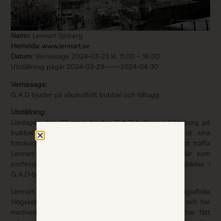
Namn
: Lennart Sjöberg
Hemsida
:
www.lennart.se
Datum
: Vernissage 2024-03-23 kl. 11.00 – 16.00
Utställning pågår 2024-03-23——-2024-04-30
Vernissage
:
G.A.D bjuder på alkoholfritt bubbel och tilltugg
Utställning
:
Lördagen den 23 mars bjuder G.A.D-butiken i Göteborg på
bubbel med tilltugg då Lennart Sjöberg ställer ut sina
fotokonst. Denna dag får alla västkustbor möjlighet att träffa
Lennart och höra mer om hans gedigna yrkeskarriär som
professionell fotograf. Hans foton kan därefter beskådas i
G.A.D-butiken till Valborg.
Lennart Sjöberg är utbildad vid Göteborgs Fotografiska
Högskola (HDK Valand – Academy of Art and Design) och har
medverkat vid utställningar över hela världen. Han har fått