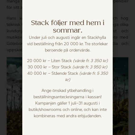
många inhemska och internationella utmärkelser och stipendier
för sitt arbete.
Hans kombination av det konstnärliga uttrycket och hög
Stack följer med hem i
teknisk kunnighet har gjort honom flitigt anlitad av många olika
sommar.
kundorganisationer, inte minst inom kultur, konst och
musiksektorn. Till exempel har Lennarts långa samarbete med
Under juli och augusti ingår en Stackhylla
Göteborgsoperan fått stor uppmärksamhet i media och
vid beställning från 20 000 kr. Tre storlekar
uppskattats av Operahusets besökare och allmänheten.
beroende på ordervärde.
20 000 kr – Liten Stack
(värde fr. 3 350 kr)
30 000 kr – Stor Stack
(värde fr. 3 950 kr)
40 000 kr – Stående Stack
(värde fr. 5 350
kr)
Ange önskad ytbehandling i
beställningsanteckningarna i kassan!
Kampanjen gäller 1 juli–31 augusti i
butik/showrooms och online, och kan inte
kombineras med andra erbjudanden.