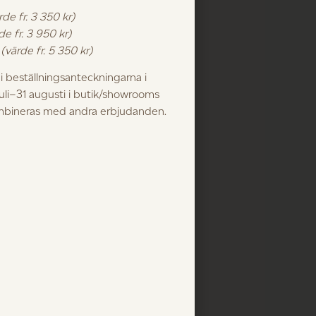
rde fr. 3 350 kr)
de fr. 3 950 kr)
k
(värde fr. 5 350 kr)
 beställningsanteckningarna i
juli–31 augusti i butik/showrooms
ombineras med andra erbjudanden.
ktigt hus.
 vara med och inreda det. Det är ett
en. Precis den sorts miljö där våra
aterial, håller längre — och betyder
nöjens hus – tillverkas med fokus på
cis vad vi vill att G.A.D ska vara en
klassiker.