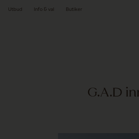
Utbud
Info & val
Butiker
G.A.D i