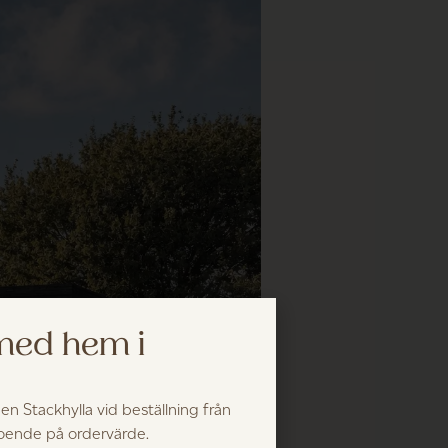
 med hem i
 en Stackhylla vid beställning från
roende på ordervärde.