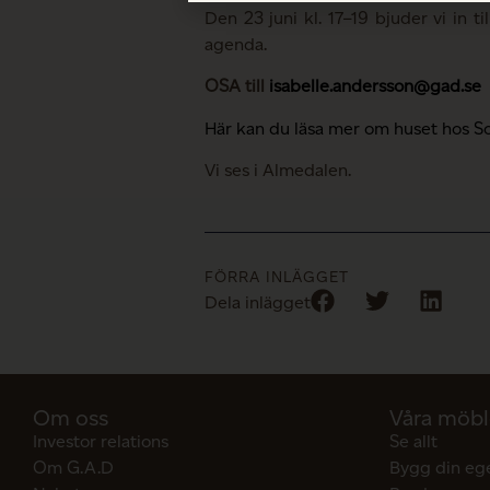
Den 23 juni kl. 17–19 bjuder vi in t
agenda.
OSA till
isabelle.andersson@gad.se
Här kan du läsa mer om huset hos 
Vi ses i Almedalen.
FÖRRA INLÄGGET
Dela inlägget
Om oss
Våra möbl
Investor relations
Se allt
Om G.A.D
Bygg din eg