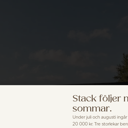
Stack följer
sommar.
Under juli och augusti ingår
20 000 kr. Tre storlekar be