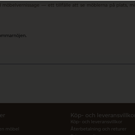
ill möbelvernissage — ett tillfälle att se möblerna på plats,
Sommarnöjen.
er
Köp- och leveransvillko
Köp- och leveransvillkor
en möbel
Återbetalning och returer