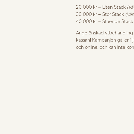
20 000 kr – Liten Stack
(vä
30 000 kr – Stor Stack
(vär
40 000 kr – Stående Stac
Ange önskad ytbehandling i
kassan! Kampanjen gäller 1 
och online, och kan inte k
 vi på plats i Visby — inte i ett konferenscenter, utan i ett ri
 Modern Berg 50 mitt i Almedalsvimlet, och vi är ärade att få
et, med genomtänkta materialval och rum som vetter mot natur
tygelse om att det som byggs och tillverkas för hand, i rätt m
, inte minst när platsen är Gotland. Våra möbler – likt Sommar
 ett hus som bär samma syn på hantverk och långsiktighet är pre
 med en färgstark tolkning av några av våra mest uppskattade 