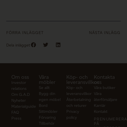
FÖRRA INLÄGGET
NÄSTA INLÄGG
Dela inlägget
Om oss
Våra
Köp- och
Kontakta
möbler
leveransvillkor
oss
Investor
Se allt
Köp- och
Våra butiker
relations
Bygg din
leveransvillkor
Våra
Om G.A.D
egen möbel
Återbetalning
återförsäljare
Nyheter
Bord
och returer
Karriär
Materialguide
Sittmöbler
Privacy
Kontakt
FAQ
Förvaring
policy
Press
PRENUMERER
Tillbehör
PÅ