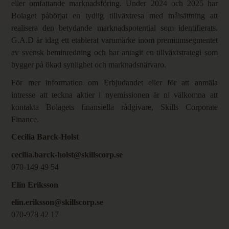
eller omfattande marknadsföring. Under 2024 och 2025 har
Bolaget påbörjat en tydlig tillväxtresa med målsättning att
realisera den betydande marknadspotential som identifierats.
G.A.D är idag ett etablerat varumärke inom premiumsegmentet
av svensk heminredning och har antagit en tillväxtstrategi som
bygger på ökad synlighet och marknadsnärvaro.
För mer information om Erbjudandet eller för att anmäla
intresse att teckna aktier i nyemissionen är ni välkomna att
kontakta Bolagets finansiella rådgivare, Skills Corporate
Finance.
Cecilia Barck-Holst
cecilia.barck-holst@skillscorp.se
070-149 49 54
Elin Eriksson
elin.eriksson@skillscorp.se
070-978 42 17