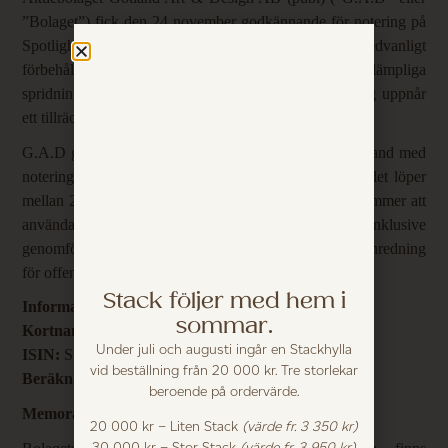
”Bolaget”) fick den 24 november godkännande för notering på
Spotlight Stock Market.
Godkännandet sker med sedvanligt
förbehåll, däribland att Bolaget uppfyller tillämpliga
spridningskrav samt att Bolaget inför första handelsdag uppnår
ett tillräckligt antal aktieägare.
G.A.D genomför en nyemission om 15 MSEK i samband med
noteringen. Teckningsperioden för att delta i erbjudandet löper
mellan 25 november och 9 december. Nettolikviden kommer att
användas för att stärka marknadsnärvaron inklusive
genomförande av en utökad satsning på e-handel och inredning
för offentlig miljö.
Stack följer med hem i
Information om aktien
sommar.
Kortnamn
: GAD
Under juli och augusti ingår en Stackhylla
ISIN:
SE0026852808
vid beställning från 20 000 kr. Tre storlekar
Beräknad första handelsdag:
19 december 2025
beroende på ordervärde.
Memorandum
20 000 kr – Liten Stack
(värde fr. 3 350 kr)
30 000 kr – Stor Stack
(värde fr. 3 950 kr)