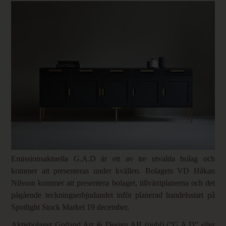
Emissionsaktuella G.A.D är ett av tre utvalda bolag och
kommer att presenteras under kvällen. Bolagets VD Håkan
Nilsson kommer att presentera bolaget, tillväxtplanerna och det
pågående teckningserbjudandet inför planerad handelsstart på
Spotlight Stock Market 19 december.
Aktiebolaget Gotland Art & Design AB (publ) (”G.A.D” eller