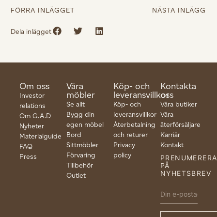
FÖRRA INLÄGGET
NÄSTA INLÄGG
Dela inlägget
Om oss
Våra
Köp- och
Kontakta
möbler
leveransvillkor
oss
Investor
Se allt
Köp- och
Våra butiker
relations
Bygg din
leveransvillkor
Våra
Om G.A.D
egen möbel
Återbetalning
återförsäljare
Nyheter
Bord
och returer
Karriär
Materialguide
Sittmöbler
Privacy
Kontakt
FAQ
Förvaring
policy
Press
PRENUMERER
Tillbehör
PÅ
NYHETSBREV
Outlet