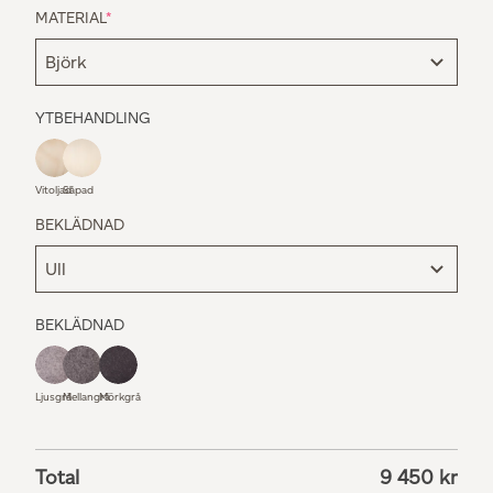
MATERIAL
*
YTBEHANDLING
Vitoljad
Såpad
BEKLÄDNAD
BEKLÄDNAD
Ljusgrå
Mellangrå
Mörkgrå
Total
9 450
kr