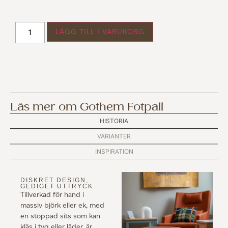
LÄGG TILL I VARUKORG
Läs mer om Gothem Fotpall
HISTORIA
VARIANTER
INSPIRATION
DISKRET DESIGN,
GEDIGET UTTRYCK
Tillverkad för hand i
massiv björk eller ek, med
en stoppad sits som kan
kläs i tyg eller läder, är