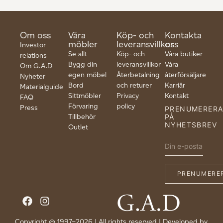
Om oss
Våra
Köp- och
Kontakta
möbler
leveransvillkor
oss
Investor
Se allt
Köp- och
Våra butiker
relations
Bygg din
leveransvillkor
Våra
Om G.A.D
egen möbel
Återbetalning
återförsäljare
Nyheter
Bord
och returer
Karriär
Materialguide
Sittmöbler
Privacy
Kontakt
FAQ
Förvaring
policy
Press
PRENUMERER
Tillbehör
PÅ
NYHETSBREV
Outlet
Copyright @ 1997–2026 | All rights reserved | Developed by