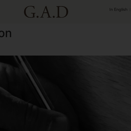
In English
ion