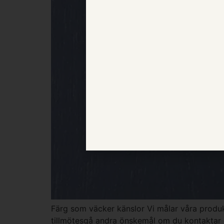
Färg som väcker känslor Vi målar våra produk
tillmötesgå andra önskemål om du kontaktar os