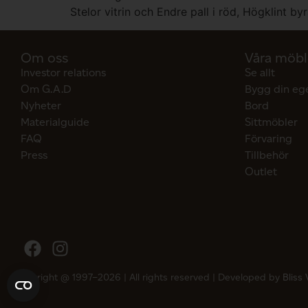
Stelor vitrin och Endre pall i röd, Högklint by
Om oss
Våra möbl
Investor relations
Se allt
Om G.A.D
Bygg din eg
Nyheter
Bord
Materialguide
Sittmöbler
FAQ
Förvaring
Press
Tillbehör
Outlet
Copyright @ 1997–2026 | All rights reserved | Developed by
Bliss 