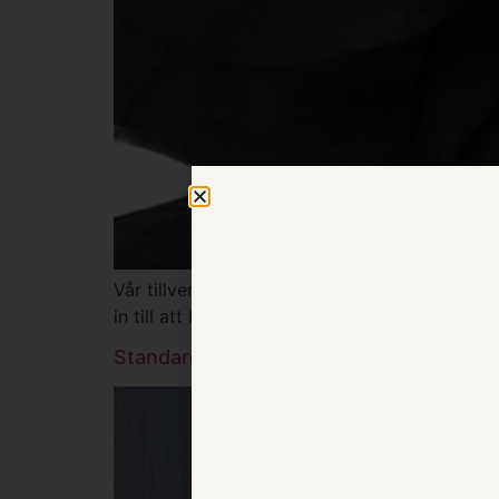
Vår tillverkning har sitt hjärta i vårt eget s
in till att bygga möbler, ytbehandla och pac
Standardfärger