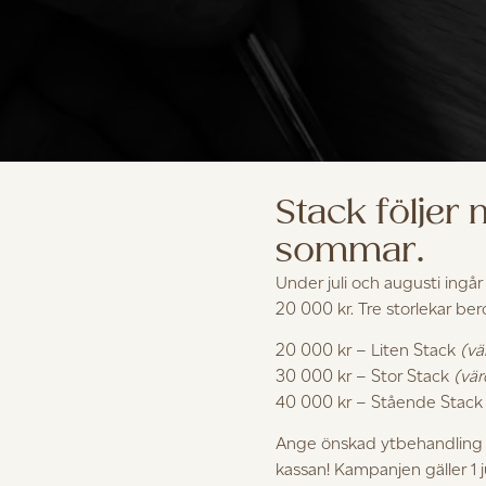
Stack följer
sommar.
nickeri i Hemse på Gotland. Här arbetar våra snickare med al
Under juli och augusti ingår
ka. Det är ett arbete med en mängd steg som ska utföras in
20 000 kr. Tre storlekar be
20 000 kr – Liten Stack
(vä
30 000 kr – Stor Stack
(vär
40 000 kr – Stående Stac
Ange önskad ytbehandling i
kassan! Kampanjen gäller 1 