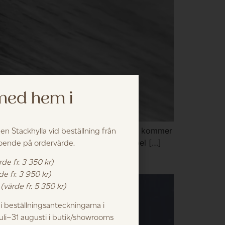
 med hem i
lt från att såga upp det råa virket som kommer
 en Stackhylla vid beställning från
nan möbeln är klar. Att bygga en möbel […]
roende på ordervärde.
rde fr. 3 350 kr)
de fr. 3 950 kr)
k
(värde fr. 5 350 kr)
 beställningsanteckningarna i
juli–31 augusti i butik/showrooms