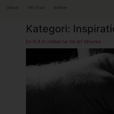
Utbud
Info & val
Butiker
Kategori:
Inspirat
En G.A.D-möbel tar tid att tillverka