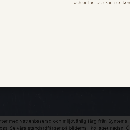
och online, och kan inte k
ter med vattenbaserad och miljövänlig färg från Syntema. 
s. Se våra standardfärger på bilderna i kollaget nedan: Övr