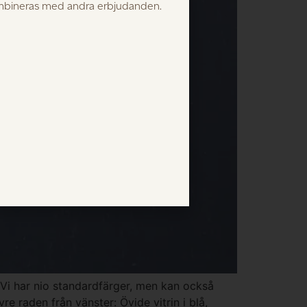
ombineras med andra erbjudanden.
Vi har nio standardfärger, men kan också
e raden från vänster: Övide vitrin i blå,